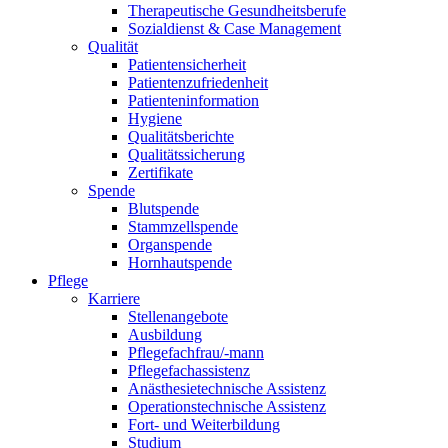
Therapeutische Gesundheitsberufe
Sozialdienst & Case Management
Qualität
Patientensicherheit
Patientenzufriedenheit
Patienteninformation
Hygiene
Qualitätsberichte
Qualitätssicherung
Zertifikate
Spende
Blutspende
Stammzellspende
Organspende
Hornhautspende
Pflege
Karriere
Stellenangebote
Ausbildung
Pflegefachfrau/-mann
Pflegefachassistenz
Anästhesietechnische Assistenz
Operationstechnische Assistenz
Fort- und Weiterbildung
Studium