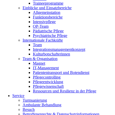
Traineeprogramme
Einblicke und Einsatzbereiche
Allgemeinstation
Funktionsbereiche
Intensivpflege
OP-Team
Pädiatrische Pflege
Psychiatrische Pflege
Internationale Fachkräfte
Team
Integrationsmanagementkonzept
Kulturbotschafterinnen
Team & Organisation
Magnet
IT-Management
Patiententransport und Botendienst
Pflegecontrolling
Pflegeentwicklung
Pflegewissenschaft
Ressourcen und Resilienz in der Pflege
Service
Turmsanierung
Ambulante Behandlung
Besuch
Betroffenenrechte & Datenschutzinformationen