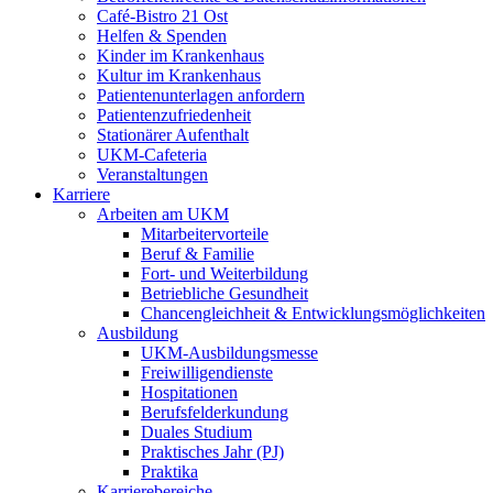
Café-Bistro 21 Ost
Helfen & Spenden
Kinder im Krankenhaus
Kultur im Krankenhaus
Patientenunterlagen anfordern
Patientenzufriedenheit
Stationärer Aufenthalt
UKM-Cafeteria
Veranstaltungen
Karriere
Arbeiten am UKM
Mitarbeitervorteile
Beruf & Familie
Fort- und Weiterbildung
Betriebliche Gesundheit
Chancengleichheit & Entwicklungsmöglichkeiten
Ausbildung
UKM-Ausbildungsmesse
Freiwilligendienste
Hospitationen
Berufsfelderkundung
Duales Studium
Praktisches Jahr (PJ)
Praktika
Karrierebereiche