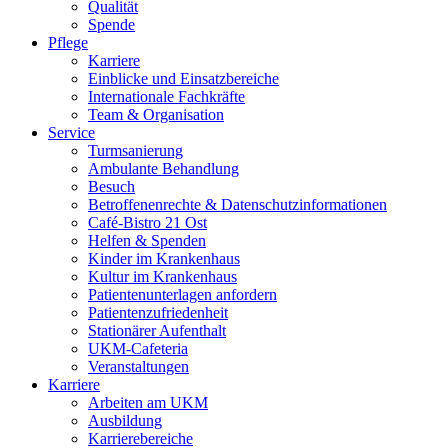
Qualität
Spende
Pflege
Karriere
Einblicke und Einsatzbereiche
Internationale Fachkräfte
Team & Organisation
Service
Turmsanierung
Ambulante Behandlung
Besuch
Betroffenenrechte & Datenschutzinformationen
Café-Bistro 21 Ost
Helfen & Spenden
Kinder im Krankenhaus
Kultur im Krankenhaus
Patientenunterlagen anfordern
Patientenzufriedenheit
Stationärer Aufenthalt
UKM-Cafeteria
Veranstaltungen
Karriere
Arbeiten am UKM
Ausbildung
Karrierebereiche