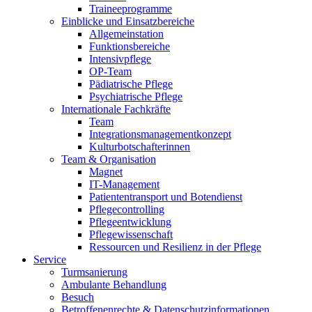
Traineeprogramme
Einblicke und Einsatzbereiche
Allgemeinstation
Funktionsbereiche
Intensivpflege
OP-Team
Pädiatrische Pflege
Psychiatrische Pflege
Internationale Fachkräfte
Team
Integrationsmanagementkonzept
Kulturbotschafterinnen
Team & Organisation
Magnet
IT-Management
Patiententransport und Botendienst
Pflegecontrolling
Pflegeentwicklung
Pflegewissenschaft
Ressourcen und Resilienz in der Pflege
Service
Turmsanierung
Ambulante Behandlung
Besuch
Betroffenenrechte & Datenschutzinformationen