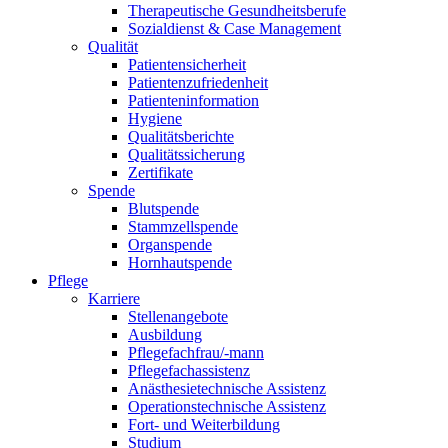
Therapeutische Gesundheitsberufe
Sozialdienst & Case Management
Qualität
Patientensicherheit
Patientenzufriedenheit
Patienteninformation
Hygiene
Qualitätsberichte
Qualitätssicherung
Zertifikate
Spende
Blutspende
Stammzellspende
Organspende
Hornhautspende
Pflege
Karriere
Stellenangebote
Ausbildung
Pflegefachfrau/-mann
Pflegefachassistenz
Anästhesietechnische Assistenz
Operationstechnische Assistenz
Fort- und Weiterbildung
Studium