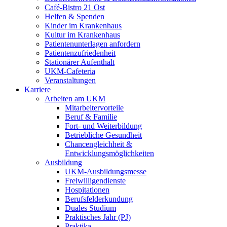
Café-Bistro 21 Ost
Helfen & Spenden
Kinder im Krankenhaus
Kultur im Krankenhaus
Patientenunterlagen anfordern
Patientenzufriedenheit
Stationärer Aufenthalt
UKM-Cafeteria
Veranstaltungen
Karriere
Arbeiten am UKM
Mitarbeitervorteile
Beruf & Familie
Fort- und Weiterbildung
Betriebliche Gesundheit
Chancengleichheit &
Entwicklungsmöglichkeiten
Ausbildung
UKM-Ausbildungsmesse
Freiwilligendienste
Hospitationen
Berufsfelderkundung
Duales Studium
Praktisches Jahr (PJ)
Praktika