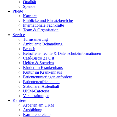
Qualität
Spende
Pflege
Karriere
Einblicke und Einsatzbereiche
Internationale Fachkräfte
Team & Organisation
Service
Turmsanierung
Ambulante Behandlung
Besuch
Betroffenenrechte & Datenschutzinformationen
Café-Bistro 21 Ost
Helfen & Spenden
Kinder im Krankenhaus
Kultur im Krankenhaus
Patientenunterlagen anfordern
Patientenzufriedenheit
Stationärer Aufenthalt
UKM-Cafeteria
Veranstaltungen
Karriere
Arbeiten am UKM
Ausbildung
Karrierebereiche