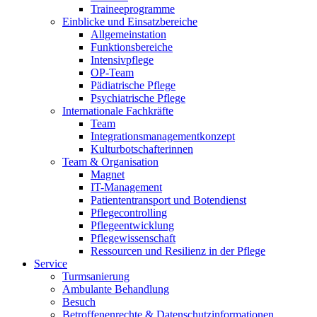
Traineeprogramme
Einblicke und Einsatzbereiche
Allgemeinstation
Funktionsbereiche
Intensivpflege
OP-Team
Pädiatrische Pflege
Psychiatrische Pflege
Internationale Fachkräfte
Team
Integrationsmanagementkonzept
Kulturbotschafterinnen
Team & Organisation
Magnet
IT-Management
Patiententransport und Botendienst
Pflegecontrolling
Pflegeentwicklung
Pflegewissenschaft
Ressourcen und Resilienz in der Pflege
Service
Turmsanierung
Ambulante Behandlung
Besuch
Betroffenenrechte & Datenschutzinformationen