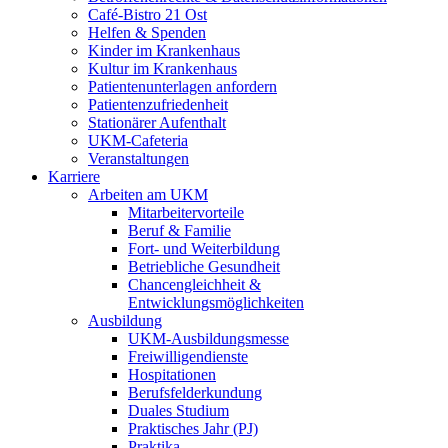
Café-Bistro 21 Ost
Helfen & Spenden
Kinder im Krankenhaus
Kultur im Krankenhaus
Patientenunterlagen anfordern
Patientenzufriedenheit
Stationärer Aufenthalt
UKM-Cafeteria
Veranstaltungen
Karriere
Arbeiten am UKM
Mitarbeitervorteile
Beruf & Familie
Fort- und Weiterbildung
Betriebliche Gesundheit
Chancengleichheit &
Entwicklungsmöglichkeiten
Ausbildung
UKM-Ausbildungsmesse
Freiwilligendienste
Hospitationen
Berufsfelderkundung
Duales Studium
Praktisches Jahr (PJ)
Praktika