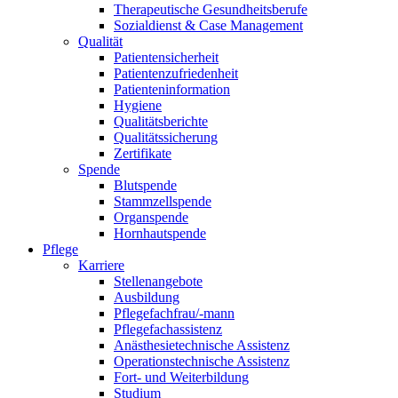
Therapeutische Gesundheitsberufe
Sozialdienst & Case Management
Qualität
Patientensicherheit
Patientenzufriedenheit
Patienteninformation
Hygiene
Qualitätsberichte
Qualitätssicherung
Zertifikate
Spende
Blutspende
Stammzellspende
Organspende
Hornhautspende
Pflege
Karriere
Stellenangebote
Ausbildung
Pflegefachfrau/-mann
Pflegefachassistenz
Anästhesietechnische Assistenz
Operationstechnische Assistenz
Fort- und Weiterbildung
Studium