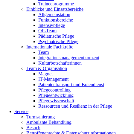
Traineeprogramme
Einblicke und Einsatzbereiche
Allgemeinstation
Funktionsbereiche
Intensivpflege
OP-Team
Pädiatrische Pflege
Psychiatrische Pflege
Internationale Fachkräfte
Team
Integrationsmanagementkonzept
Kulturbotschafterinnen
Team & Organisation
Magnet
IT-Management
Patiententransport und Botendienst
Pflegecontrolling
Pflegeentwicklung
Pflegewissenschaft
Ressourcen und Resilienz in der Pflege
Service
Turmsanierung
Ambulante Behandlung
Besuch
Betroffenenrechte & Datenschutzinformationen