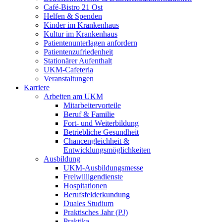
Café-Bistro 21 Ost
Helfen & Spenden
Kinder im Krankenhaus
Kultur im Krankenhaus
Patientenunterlagen anfordern
Patientenzufriedenheit
Stationärer Aufenthalt
UKM-Cafeteria
Veranstaltungen
Karriere
Arbeiten am UKM
Mitarbeitervorteile
Beruf & Familie
Fort- und Weiterbildung
Betriebliche Gesundheit
Chancengleichheit &
Entwicklungsmöglichkeiten
Ausbildung
UKM-Ausbildungsmesse
Freiwilligendienste
Hospitationen
Berufsfelderkundung
Duales Studium
Praktisches Jahr (PJ)
Praktika