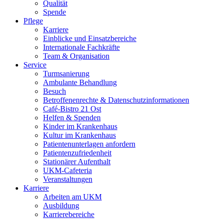
Qualität
Spende
Pflege
Karriere
Einblicke und Einsatzbereiche
Internationale Fachkräfte
Team & Organisation
Service
Turmsanierung
Ambulante Behandlung
Besuch
Betroffenenrechte & Datenschutzinformationen
Café-Bistro 21 Ost
Helfen & Spenden
Kinder im Krankenhaus
Kultur im Krankenhaus
Patientenunterlagen anfordern
Patientenzufriedenheit
Stationärer Aufenthalt
UKM-Cafeteria
Veranstaltungen
Karriere
Arbeiten am UKM
Ausbildung
Karrierebereiche