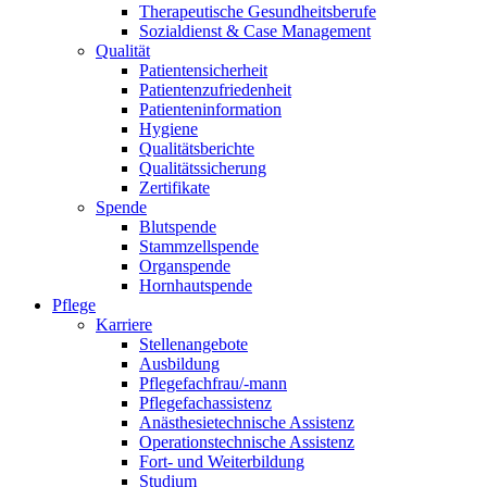
Therapeutische Gesundheitsberufe
Sozialdienst & Case Management
Qualität
Patientensicherheit
Patientenzufriedenheit
Patienteninformation
Hygiene
Qualitätsberichte
Qualitätssicherung
Zertifikate
Spende
Blutspende
Stammzellspende
Organspende
Hornhautspende
Pflege
Karriere
Stellenangebote
Ausbildung
Pflegefachfrau/-mann
Pflegefachassistenz
Anästhesietechnische Assistenz
Operationstechnische Assistenz
Fort- und Weiterbildung
Studium