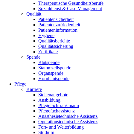
Therapeutische Gesundheitsberufe
Sozialdienst & Case Management
Qualität
Patientensicherheit
Patientenzufriedenheit
Patienteninformation
Hygiene
Qualitätsberichte
Qualitätssicherung
Zertifikate
Spende
Blutspende
Stammzellspende
Organspende
Hornhautspende
Pflege
Karriere
Stellenangebote
Ausbildung
Pflegefachfrau/-mann
Pflegefachassistenz
Anästhesietechnische Assistenz
Operationstechnische Assistenz
Fort- und Weiterbildung
Studium