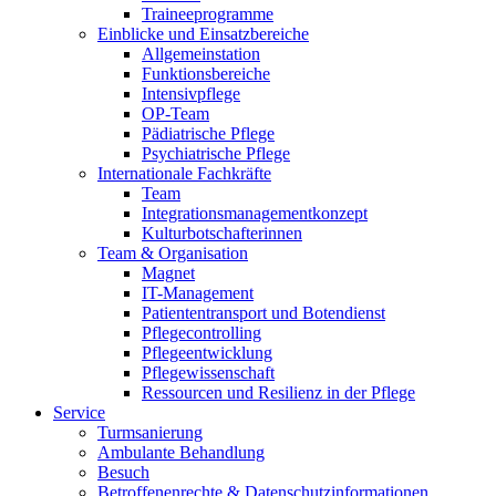
Traineeprogramme
Einblicke und Einsatzbereiche
Allgemeinstation
Funktionsbereiche
Intensivpflege
OP-Team
Pädiatrische Pflege
Psychiatrische Pflege
Internationale Fachkräfte
Team
Integrationsmanagementkonzept
Kulturbotschafterinnen
Team & Organisation
Magnet
IT-Management
Patiententransport und Botendienst
Pflegecontrolling
Pflegeentwicklung
Pflegewissenschaft
Ressourcen und Resilienz in der Pflege
Service
Turmsanierung
Ambulante Behandlung
Besuch
Betroffenenrechte & Datenschutzinformationen