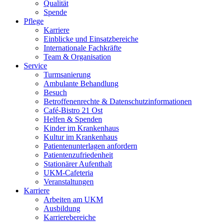
Qualität
Spende
Pflege
Karriere
Einblicke und Einsatzbereiche
Internationale Fachkräfte
Team & Organisation
Service
Turmsanierung
Ambulante Behandlung
Besuch
Betroffenenrechte & Datenschutzinformationen
Café-Bistro 21 Ost
Helfen & Spenden
Kinder im Krankenhaus
Kultur im Krankenhaus
Patientenunterlagen anfordern
Patientenzufriedenheit
Stationärer Aufenthalt
UKM-Cafeteria
Veranstaltungen
Karriere
Arbeiten am UKM
Ausbildung
Karrierebereiche