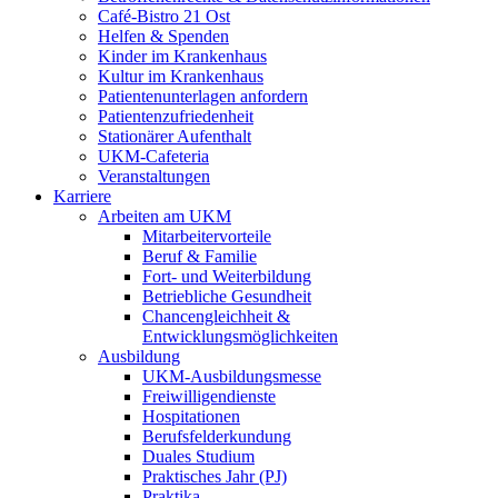
Café-Bistro 21 Ost
Helfen & Spenden
Kinder im Krankenhaus
Kultur im Krankenhaus
Patientenunterlagen anfordern
Patientenzufriedenheit
Stationärer Aufenthalt
UKM-Cafeteria
Veranstaltungen
Karriere
Arbeiten am UKM
Mitarbeitervorteile
Beruf & Familie
Fort- und Weiterbildung
Betriebliche Gesundheit
Chancengleichheit &
Entwicklungsmöglichkeiten
Ausbildung
UKM-Ausbildungsmesse
Freiwilligendienste
Hospitationen
Berufsfelderkundung
Duales Studium
Praktisches Jahr (PJ)
Praktika