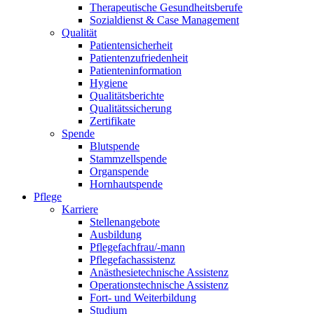
Therapeutische Gesundheitsberufe
Sozialdienst & Case Management
Qualität
Patientensicherheit
Patientenzufriedenheit
Patienteninformation
Hygiene
Qualitätsberichte
Qualitätssicherung
Zertifikate
Spende
Blutspende
Stammzellspende
Organspende
Hornhautspende
Pflege
Karriere
Stellenangebote
Ausbildung
Pflegefachfrau/-mann
Pflegefachassistenz
Anästhesietechnische Assistenz
Operationstechnische Assistenz
Fort- und Weiterbildung
Studium