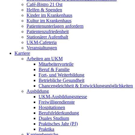
Café-Bistro 21 Ost
Helfen & Spenden
Kinder im Krankenhaus
Kultur im Krankenhaus
Patientenunterlagen anfordern
Patientenzufriedenheit
Stationärer Aufenthalt
UKM-Cafeteria
Veranstaltungen
Karriere
Arbeiten am UKM
Mitarbeitervorteile
Beruf & Familie
Fort- und Weiterbildung
Betriebliche Gesundheit
Chancengleichheit & Entwicklungsmöglichkeiten
Ausbildung
UKM-Ausbildungsmesse
Freiwilligendienste
Hospitationen
Berufsfelderkundung
Duales Studium
Praktisches Jahr (PJ)
Praktika
Karrierebereiche