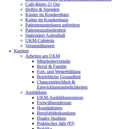
Café-Bistro 21 Ost
Helfen & Spenden
Kinder im Krankenhaus
Kultur im Krankenhaus
Patientenunterlagen anfordern
Patientenzufriedenheit
Stationärer Aufenthalt
UKM-Cafeteria
Veranstaltungen
Karriere
Arbeiten am UKM
Mitarbeitervorteile
Beruf & Familie
Fort- und Weiterbildung
Betriebliche Gesundheit
Chancengleichheit &
Entwicklungsmöglichkeiten
Ausbildung
UKM-Ausbildungsmesse
Freiwilligendienste
Hospitationen
Berufsfelderkundung
Duales Studium
Praktisches Jahr (PJ)
Praktika