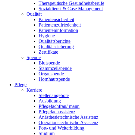
Therapeutische Gesundheitsberufe
Sozialdienst & Case Management
Qualität
Patientensicherheit
Patientenzufriedenheit
Patienteninformation
Hygiene
Qualitätsberichte
Qualitätssicherung
Zertifikate
Spende
Blutspende
Stammzellspende
Organspende
Hornhautspende
Pflege
Karriere
Stellenangebote
Ausbildung
Pflegefachfrau/-mann
Pflegefachassistenz
Anästhesietechnische Assistenz
Operationstechnische Assistenz
Fort- und Weiterbildung
Studium