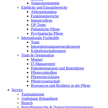
Traineeprogramme
Einblicke und Einsatzbereiche
Allgemeinstation
Funktionsbereiche
Intensivpflege
OP-Team
Pädiatrische Pflege
Psychiatrische Pflege
Internationale Fachkräfte
Team
Integrationsmanagementkonzept
Kulturbotschafterinnen
Team & Organisation
Magnet
IT-Management
Patiententransport und Botendienst
Pflegecontrolling
Pflegeentwicklung
Pflegewissenschaft
Ressourcen und Resilienz in der Pflege
Service
Turmsanierung
Ambulante Behandlung
Besuch
Betroffenenrechte & Datenschutzinformationen