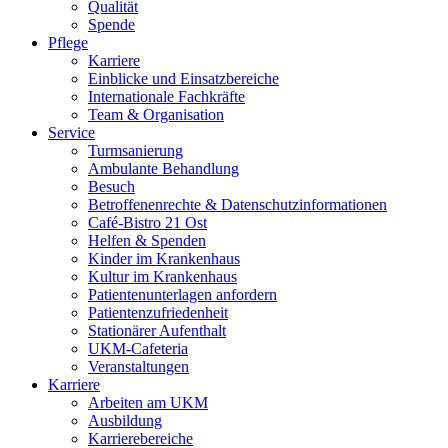
Qualität
Spende
Pflege
Karriere
Einblicke und Einsatzbereiche
Internationale Fachkräfte
Team & Organisation
Service
Turmsanierung
Ambulante Behandlung
Besuch
Betroffenenrechte & Datenschutzinformationen
Café-Bistro 21 Ost
Helfen & Spenden
Kinder im Krankenhaus
Kultur im Krankenhaus
Patientenunterlagen anfordern
Patientenzufriedenheit
Stationärer Aufenthalt
UKM-Cafeteria
Veranstaltungen
Karriere
Arbeiten am UKM
Ausbildung
Karrierebereiche