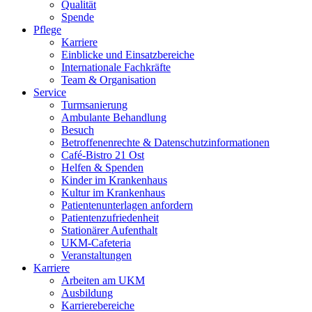
Qualität
Spende
Pflege
Karriere
Einblicke und Einsatzbereiche
Internationale Fachkräfte
Team & Organisation
Service
Turmsanierung
Ambulante Behandlung
Besuch
Betroffenenrechte & Datenschutzinformationen
Café-Bistro 21 Ost
Helfen & Spenden
Kinder im Krankenhaus
Kultur im Krankenhaus
Patientenunterlagen anfordern
Patientenzufriedenheit
Stationärer Aufenthalt
UKM-Cafeteria
Veranstaltungen
Karriere
Arbeiten am UKM
Ausbildung
Karrierebereiche