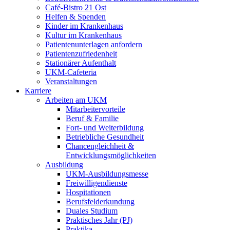
Café-Bistro 21 Ost
Helfen & Spenden
Kinder im Krankenhaus
Kultur im Krankenhaus
Patientenunterlagen anfordern
Patientenzufriedenheit
Stationärer Aufenthalt
UKM-Cafeteria
Veranstaltungen
Karriere
Arbeiten am UKM
Mitarbeitervorteile
Beruf & Familie
Fort- und Weiterbildung
Betriebliche Gesundheit
Chancengleichheit &
Entwicklungsmöglichkeiten
Ausbildung
UKM-Ausbildungsmesse
Freiwilligendienste
Hospitationen
Berufsfelderkundung
Duales Studium
Praktisches Jahr (PJ)
Praktika