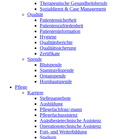
Therapeutische Gesundheitsberufe
Sozialdienst & Case Management
Qualität
Patientensicherheit
Patientenzufriedenheit
Patienteninformation
Hygiene
Qualitätsberichte
Qualitätssicherung
Zertifikate
Spende
Blutspende
Stammzellspende
Organspende
Hornhautspende
Pflege
Karriere
Stellenangebote
Ausbildung
Pflegefachfrau/-mann
Pflegefachassistenz
Anästhesietechnische Assistenz
Operationstechnische Assistenz
Fort- und Weiterbildung
Studium