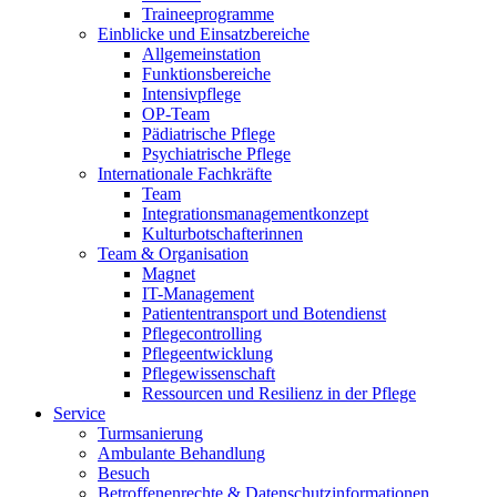
Traineeprogramme
Einblicke und Einsatzbereiche
Allgemeinstation
Funktionsbereiche
Intensivpflege
OP-Team
Pädiatrische Pflege
Psychiatrische Pflege
Internationale Fachkräfte
Team
Integrationsmanagementkonzept
Kulturbotschafterinnen
Team & Organisation
Magnet
IT-Management
Patiententransport und Botendienst
Pflegecontrolling
Pflegeentwicklung
Pflegewissenschaft
Ressourcen und Resilienz in der Pflege
Service
Turmsanierung
Ambulante Behandlung
Besuch
Betroffenenrechte & Datenschutzinformationen