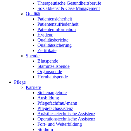
Therapeutische Gesundheitsberufe
Sozialdienst & Case Management
Qualität
Patientensicherheit
Patientenzufriedenheit
Patienteninformation
Hygiene
Qualitätsberichte
Qualitätssicherung
Zertifikate
Spende
Blutspende
Stammzellspende
Organspende
Hornhautspende
Pflege
Karriere
Stellenangebote
Ausbildung
Pflegefachfrau/-mann
Pflegefachassistenz
Anästhesietechnische Assistenz
Operationstechnische Assistenz
Fort- und Weiterbildung
Studium