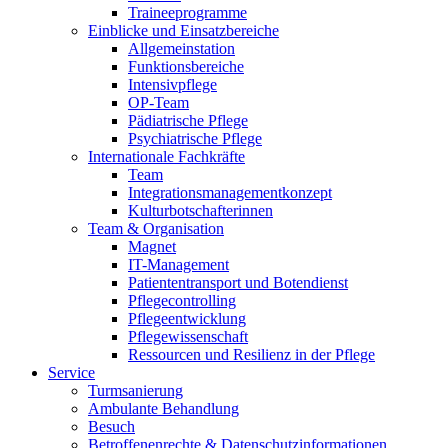
Traineeprogramme
Einblicke und Einsatzbereiche
Allgemeinstation
Funktionsbereiche
Intensivpflege
OP-Team
Pädiatrische Pflege
Psychiatrische Pflege
Internationale Fachkräfte
Team
Integrationsmanagementkonzept
Kulturbotschafterinnen
Team & Organisation
Magnet
IT-Management
Patiententransport und Botendienst
Pflegecontrolling
Pflegeentwicklung
Pflegewissenschaft
Ressourcen und Resilienz in der Pflege
Service
Turmsanierung
Ambulante Behandlung
Besuch
Betroffenenrechte & Datenschutzinformationen