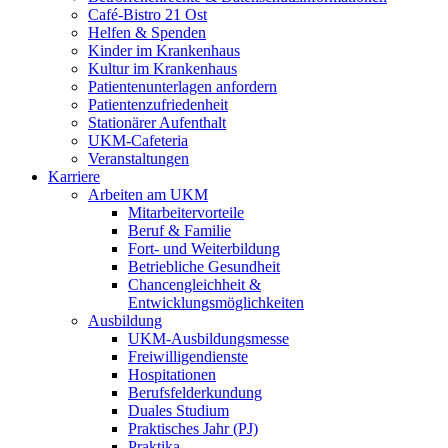
Café-Bistro 21 Ost
Helfen & Spenden
Kinder im Krankenhaus
Kultur im Krankenhaus
Patientenunterlagen anfordern
Patientenzufriedenheit
Stationärer Aufenthalt
UKM-Cafeteria
Veranstaltungen
Karriere
Arbeiten am UKM
Mitarbeitervorteile
Beruf & Familie
Fort- und Weiterbildung
Betriebliche Gesundheit
Chancengleichheit &
Entwicklungsmöglichkeiten
Ausbildung
UKM-Ausbildungsmesse
Freiwilligendienste
Hospitationen
Berufsfelderkundung
Duales Studium
Praktisches Jahr (PJ)
Praktika