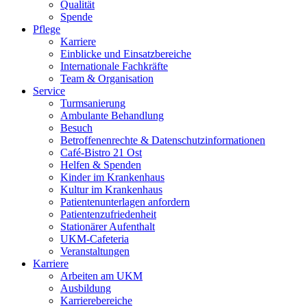
Qualität
Spende
Pflege
Karriere
Einblicke und Einsatzbereiche
Internationale Fachkräfte
Team & Organisation
Service
Turmsanierung
Ambulante Behandlung
Besuch
Betroffenenrechte & Datenschutzinformationen
Café-Bistro 21 Ost
Helfen & Spenden
Kinder im Krankenhaus
Kultur im Krankenhaus
Patientenunterlagen anfordern
Patientenzufriedenheit
Stationärer Aufenthalt
UKM-Cafeteria
Veranstaltungen
Karriere
Arbeiten am UKM
Ausbildung
Karrierebereiche