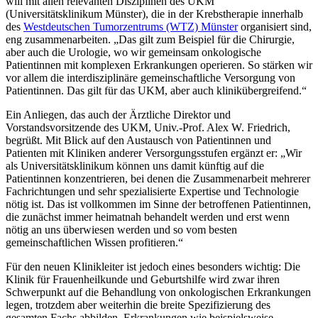
will mit allen relevanten Disziplinen des UKM
(Universitätsklinikum Münster), die in der Krebstherapie innerhalb
des
Westdeutschen Tumorzentrums (WTZ) Münster
organisiert sind,
eng zusammenarbeiten. „Das gilt zum Beispiel für die Chirurgie,
aber auch die Urologie, wo wir gemeinsam onkologische
Patientinnen mit komplexen Erkrankungen operieren. So stärken wir
vor allem die interdisziplinäre gemeinschaftliche Versorgung von
Patientinnen. Das gilt für das UKM, aber auch klinikübergreifend.“
Ein Anliegen, das auch der Ärztliche Direktor und
Vorstandsvorsitzende des UKM, Univ.-Prof. Alex W. Friedrich,
begrüßt. Mit Blick auf den Austausch von Patientinnen und
Patienten mit Kliniken anderer Versorgungsstufen ergänzt er: „Wir
als Universitätsklinikum können uns damit künftig auf die
Patientinnen konzentrieren, bei denen die Zusammenarbeit mehrerer
Fachrichtungen und sehr spezialisierte Expertise und Technologie
nötig ist. Das ist vollkommen im Sinne der betroffenen Patientinnen,
die zunächst immer heimatnah behandelt werden und erst wenn
nötig an uns überwiesen werden und so vom besten
gemeinschaftlichen Wissen profitieren.“
Für den neuen Klinikleiter ist jedoch eines besonders wichtig: Die
Klinik für Frauenheilkunde und Geburtshilfe wird zwar ihren
Schwerpunkt auf die Behandlung von onkologischen Erkrankungen
legen, trotzdem aber weiterhin die breite Spezifizierung des
gesamten Fachs abbilden. Erkrankungen wie beispielsweise