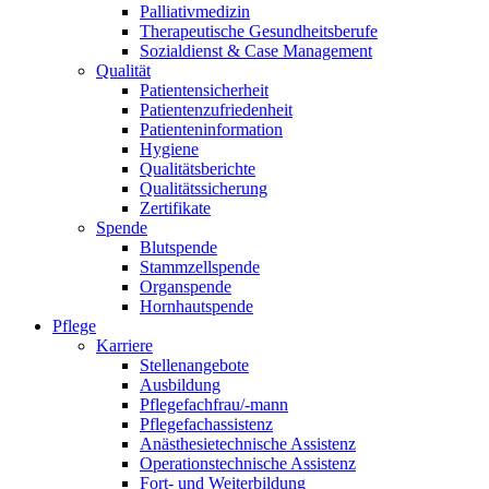
Palliativmedizin
Therapeutische Gesundheitsberufe
Sozialdienst & Case Management
Qualität
Patientensicherheit
Patientenzufriedenheit
Patienteninformation
Hygiene
Qualitätsberichte
Qualitätssicherung
Zertifikate
Spende
Blutspende
Stammzellspende
Organspende
Hornhautspende
Pflege
Karriere
Stellenangebote
Ausbildung
Pflegefachfrau/-mann
Pflegefachassistenz
Anästhesietechnische Assistenz
Operationstechnische Assistenz
Fort- und Weiterbildung