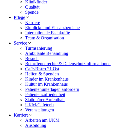
Klinikfinder
Qualität
Spende
Pflege
Karriere
Einblicke und Einsatzbereiche
Internationale Fachkräfte
Team & Organisation
Service
Turmsanierung
Ambulante Behandlung
Besuch
Betroffenenrechte & Datenschutzinformationen
Café-Bistro 21 Ost
Helfen & Spenden
Kinder im Krankenhaus
Kultur im Krankenhaus
Patientenunterlagen anfordern
Patientenzufriedenheit
Stationärer Aufenthalt
UKM-Cafeteria
Veranstaltungen
Karriere
Arbeiten am UKM
Ausbildung