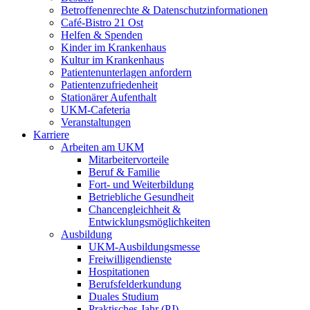
Betroffenenrechte & Datenschutzinformationen
Café-Bistro 21 Ost
Helfen & Spenden
Kinder im Krankenhaus
Kultur im Krankenhaus
Patientenunterlagen anfordern
Patientenzufriedenheit
Stationärer Aufenthalt
UKM-Cafeteria
Veranstaltungen
Karriere
Arbeiten am UKM
Mitarbeitervorteile
Beruf & Familie
Fort- und Weiterbildung
Betriebliche Gesundheit
Chancengleichheit &
Entwicklungsmöglichkeiten
Ausbildung
UKM-Ausbildungsmesse
Freiwilligendienste
Hospitationen
Berufsfelderkundung
Duales Studium
Praktisches Jahr (PJ)