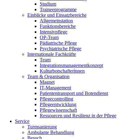
Studium
Traineeprogramme
Einblicke und Einsatzbereiche
Allgemeinstation
Funktionsbereiche
Intensivpflege
OP-Team
Pädiatrische Pflege
Psychiatrische Pflege
Internationale Fachkräfte
Team
Integrationsmanagementkonzept
Kulturbotschafterinnen
Team & Organisation
Magnet
IT-Management
Patiententransport und Botendienst
Pflegecontrolling
Pflegeentwicklung
Pflegewissenschaft
Ressourcen und Resilienz in der Pflege
Service
Turmsanierung
Ambulante Behandlung
Besuch