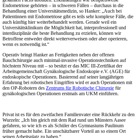
Endometriose gehörten – in schweren Fällen – durchaus in die
Behandlung einer Universitätsmedizin, so Hanker: „Auch bei
Patientinnen mit Endometriose gibt es teils sehr komplexe Fälle, die
auch künftig hier weiterbehandelt werden. Gerade weil ein
Universitätsklinikum die Möglichkeit hat, interprofessionell und
interdisziplinär die beste Behandlung zu erzielen, können wir
Betroffene entweder direkt weiterverweisen oder aber operieren,
wenn es notwendig ist.“
Operativ bringt Hanker an Fertigkeiten neben der offenen
Bauchchirurgie auch minimal-invasive Operationstechniken auf
höchstem Niveau mit – so besitzt er das MIC III-Zertifikat der
Arbeitsgemeinschaft Gynäkologische Endoskopie e.V. (AGE) für
endoskopische Operationen. Basierend auf seiner langjährigen
Erfahrung bei robotischen Eingriffen wird er auch Operationen mit
den OP-Robotern des
Zentrums für Robotische Chirurgie
für
gynäkologischen Operationen erstmals am UKM einführen.
Privat ist es für den zweifachen Familienvater eine Rückkehr zu den
Wurzeln: „Ich bin gleich mit dem Rad rund um Münsters Aasee
gefahren, so wie ich es als Schüler des Gymnasiums Paulinum
früher gemacht habe. Ein unschätzbarer Vorteil an so einem Ort
seinen Arbeitsplatz zu haben.“