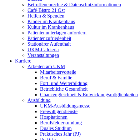
Betroffenenrechte & Datenschutzinformationen
Café-Bistro 21 Ost
Helfen & Spenden
Kinder im Krankenhaus
Kultur im Krankenhaus
Patientenunterlagen anfordern
Patientenzufriedenheit
Stationärer Aufenthalt
UKM-Cafeteria
Veranstaltungen
Karriere
Arbeiten am UKM
Mitarbeitervorteile
Beruf & Familie
Fort- und Weiterbildung
Betriebliche Gesundheit
Chancengleichheit & Entwicklungsmöglichkeiten
Ausbildung
UKM-Ausbildungsmesse
Freiwilligendienste
Hospitationen
Berufsfelderkundung
Duales Studium
Praktisches Jahr (PJ)
Praktika