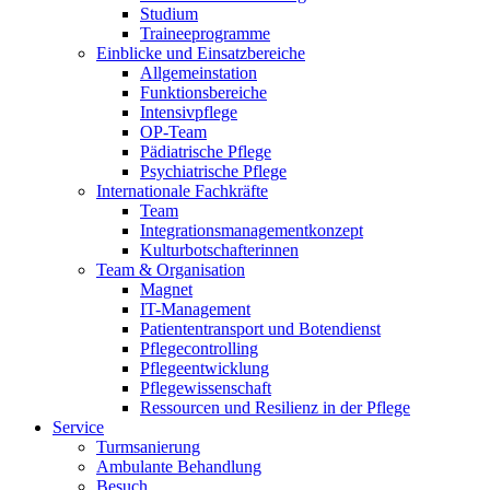
Studium
Traineeprogramme
Einblicke und Einsatzbereiche
Allgemeinstation
Funktionsbereiche
Intensivpflege
OP-Team
Pädiatrische Pflege
Psychiatrische Pflege
Internationale Fachkräfte
Team
Integrationsmanagementkonzept
Kulturbotschafterinnen
Team & Organisation
Magnet
IT-Management
Patiententransport und Botendienst
Pflegecontrolling
Pflegeentwicklung
Pflegewissenschaft
Ressourcen und Resilienz in der Pflege
Service
Turmsanierung
Ambulante Behandlung
Besuch