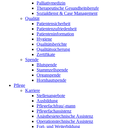
Palliativmedizin
Therapeutische Gesundheitsberufe
Sozialdienst & Case Management
Qualität
Patientensicherheit
Patientenzufriedenheit
Patienteninformation
Hygiene
Qualitätsberichte
Qualitätssicherung
Zertifikate
Spende
Blutspende
Stammzellspende
Organspende
Hornhautspende
Pflege
Karriere
Stellenangebote
Ausbildung
Pflegefachfrau/-mann
Pflegefachassistenz
Anästhesietechnische Assistenz
Operationstechnische Assistenz
Fort- und Weiterbildung