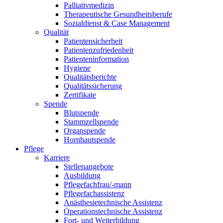
Palliativmedizin
Therapeutische Gesundheitsberufe
Sozialdienst & Case Management
Qualität
Patientensicherheit
Patientenzufriedenheit
Patienteninformation
Hygiene
Qualitätsberichte
Qualitätssicherung
Zertifikate
Spende
Blutspende
Stammzellspende
Organspende
Hornhautspende
Pflege
Karriere
Stellenangebote
Ausbildung
Pflegefachfrau/-mann
Pflegefachassistenz
Anästhesietechnische Assistenz
Operationstechnische Assistenz
Fort- und Weiterbildung