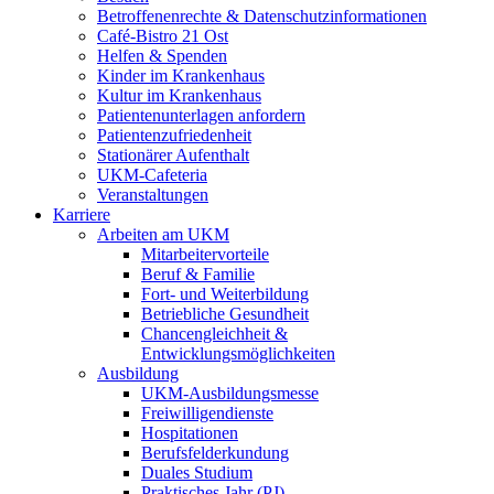
Betroffenenrechte & Datenschutzinformationen
Café-Bistro 21 Ost
Helfen & Spenden
Kinder im Krankenhaus
Kultur im Krankenhaus
Patientenunterlagen anfordern
Patientenzufriedenheit
Stationärer Aufenthalt
UKM-Cafeteria
Veranstaltungen
Karriere
Arbeiten am UKM
Mitarbeitervorteile
Beruf & Familie
Fort- und Weiterbildung
Betriebliche Gesundheit
Chancengleichheit &
Entwicklungsmöglichkeiten
Ausbildung
UKM-Ausbildungsmesse
Freiwilligendienste
Hospitationen
Berufsfelderkundung
Duales Studium
Praktisches Jahr (PJ)