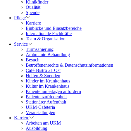
Klinikfinder
Qualität
Spende
Pflege
Karriere
Einblicke und Einsatzbereiche
Internationale Fachkräfte
Team & Organisation
Service
Turmsanierung
Ambulante Behandlung
Besuch
Betroffenenrechte & Datenschutzinformationen
Café-Bistro 21 Ost
Helfen & Spenden
Kinder im Krankenhaus
Kultur im Krankenhaus
Patientenunterlagen anfordern
Patientenzufriedenheit
Stationärer Aufenthalt
UKM-Cafeteria
Veranstaltungen
Karriere
Arbeiten am UKM
Ausbildung