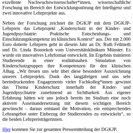
exzellente Nachwuchswissenschafter*innen, wissenschaftliche
Forschung im Bereich der Entwicklungsstörung der Intelligenz und
zwei innovative Lehrprojekte aus.
Neben der Forschung zeichnet die DGKJP mit dem DGKJP-
Lehrpreis das Lehrprojekt „Kinderschutz in der Kinder- und
Jugendpsychiatrie: Praktische Entscheidungs- und
Einschätzungskompetenz im klinischen Kontext“ aus. Der mit 2.000
Euro dotierte Lehrpreis geht in diesem Jahr an Dr. Ruth Fellmeth
und Dr. Linda Bonnekoh vom Universitätsklinikum Münster. Es
wurde ein innovatives Lehrformat entwickelt. Im Ergebnis trainieren
Studierende in einer realitätsnahen Simulation von
Kinderschutzgruppen ihre Kompetenzen für den klinischen
Alltag. „Wir freuen uns sehr über diese besondere Auszeichnung
unseres Lehrprojekts. Dank des langjährigen und uns sehr
beeindruckenden Engagements vieler Fachkolleg*innen gewinnt
das Thema Kinderschutz innerhalb der Kinder- und
Jugendpsychiatrie zunehmend an Sichtbarkeit. Aus eigener
Erfahrung hätten wir uns jedoch bereits im Studium eine noch
aktivere Auseinandersetzung mit diesem wichtigen Bereich
gewünscht – daraus entstand die Motivation, ein entsprechendes
Lehrangebot unter Einbezug der Studierenden zu entwickeln“, so
die beiden Lehrpreisträgerinnen.
Hier
kommen Sie zur gesamten Pressemitteilung der DGKJP.