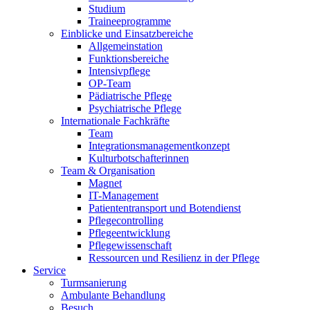
Studium
Traineeprogramme
Einblicke und Einsatzbereiche
Allgemeinstation
Funktionsbereiche
Intensivpflege
OP-Team
Pädiatrische Pflege
Psychiatrische Pflege
Internationale Fachkräfte
Team
Integrationsmanagementkonzept
Kulturbotschafterinnen
Team & Organisation
Magnet
IT-Management
Patiententransport und Botendienst
Pflegecontrolling
Pflegeentwicklung
Pflegewissenschaft
Ressourcen und Resilienz in der Pflege
Service
Turmsanierung
Ambulante Behandlung
Besuch