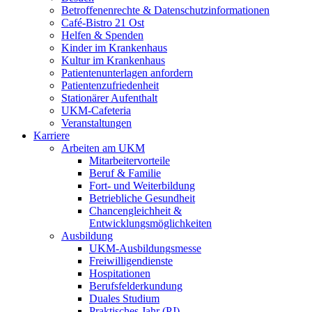
Betroffenenrechte & Datenschutzinformationen
Café-Bistro 21 Ost
Helfen & Spenden
Kinder im Krankenhaus
Kultur im Krankenhaus
Patientenunterlagen anfordern
Patientenzufriedenheit
Stationärer Aufenthalt
UKM-Cafeteria
Veranstaltungen
Karriere
Arbeiten am UKM
Mitarbeitervorteile
Beruf & Familie
Fort- und Weiterbildung
Betriebliche Gesundheit
Chancengleichheit &
Entwicklungsmöglichkeiten
Ausbildung
UKM-Ausbildungsmesse
Freiwilligendienste
Hospitationen
Berufsfelderkundung
Duales Studium
Praktisches Jahr (PJ)