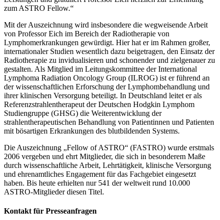
zum ASTRO Fellow.“
Mit der Auszeichnung wird insbesondere die wegweisende Arbeit
von Professor Eich im Bereich der Radiotherapie von
Lymphomerkrankungen gewürdigt. Hier hat er im Rahmen großer,
internationaler Studien wesentlich dazu beigetragen, den Einsatz der
Radiotherapie zu invidualisieren und schonender und zielgenauer zu
gestalten. Als Mitglied im Leitungskommittee der International
Lymphoma Radiation Oncology Group (ILROG) ist er führend an
der wissenschaftlichen Erforschung der Lymphombehandlung und
ihrer klinischen Versorgung beteiligt. In Deutschland leitet er als
Referenzstrahlentherapeut der Deutschen Hodgkin Lymphom
Studiengruppe (GHSG) die Weiterentwicklung der
strahlentherapeutischen Behandlung von Patientinnen und Patienten
mit bösartigen Erkrankungen des blutbildenden Systems.
Die Auszeichnung „Fellow of ASTRO“ (FASTRO) wurde erstmals
2006 vergeben und ehrt Mitglieder, die sich in besonderem Maße
durch wissenschaftliche Arbeit, Lehrtätigkeit, klinische Versorgung
und ehrenamtliches Engagement für das Fachgebiet eingesetzt
haben. Bis heute erhielten nur 541 der weltweit rund 10.000
ASTRO-Mitglieder diesen Titel.
Kontakt für Presseanfragen