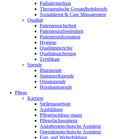
Palliativmedizin
Therapeutische Gesundheitsberufe
Sozialdienst & Case Management
Qualität
Patientensicherheit
Patientenzufriedenheit
Patienteninformation
Hygiene
Qualitätsberichte
Qualitätssicherung
Zertifikate
Spende
Blutspende
Stammzellspende
Organspende
Hornhautspende
Pflege
Karriere
Stellenangebote
Ausbildung
Pflegefachfrau/-mann
Pflegefachassistenz
Anästhesietechnische Assistenz
Operationstechnische Assistenz
Fort- und Weiterbildung