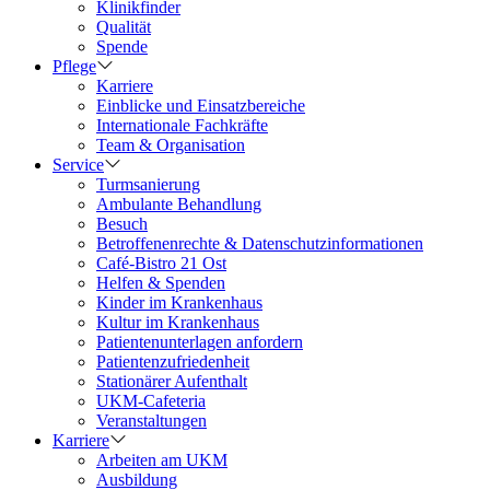
Klinikfinder
Qualität
Spende
Pflege
Karriere
Einblicke und Einsatzbereiche
Internationale Fachkräfte
Team & Organisation
Service
Turmsanierung
Ambulante Behandlung
Besuch
Betroffenenrechte & Datenschutzinformationen
Café-Bistro 21 Ost
Helfen & Spenden
Kinder im Krankenhaus
Kultur im Krankenhaus
Patientenunterlagen anfordern
Patientenzufriedenheit
Stationärer Aufenthalt
UKM-Cafeteria
Veranstaltungen
Karriere
Arbeiten am UKM
Ausbildung