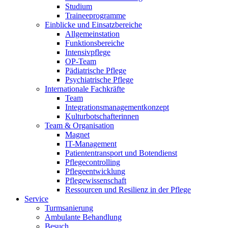
Studium
Traineeprogramme
Einblicke und Einsatzbereiche
Allgemeinstation
Funktionsbereiche
Intensivpflege
OP-Team
Pädiatrische Pflege
Psychiatrische Pflege
Internationale Fachkräfte
Team
Integrationsmanagementkonzept
Kulturbotschafterinnen
Team & Organisation
Magnet
IT-Management
Patiententransport und Botendienst
Pflegecontrolling
Pflegeentwicklung
Pflegewissenschaft
Ressourcen und Resilienz in der Pflege
Service
Turmsanierung
Ambulante Behandlung
Besuch