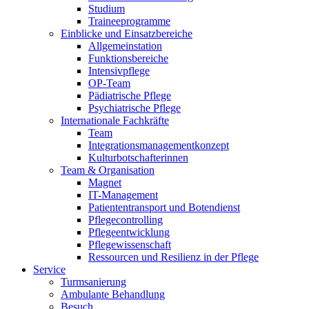
Studium
Traineeprogramme
Einblicke und Einsatzbereiche
Allgemeinstation
Funktionsbereiche
Intensivpflege
OP-Team
Pädiatrische Pflege
Psychiatrische Pflege
Internationale Fachkräfte
Team
Integrationsmanagementkonzept
Kulturbotschafterinnen
Team & Organisation
Magnet
IT-Management
Patiententransport und Botendienst
Pflegecontrolling
Pflegeentwicklung
Pflegewissenschaft
Ressourcen und Resilienz in der Pflege
Service
Turmsanierung
Ambulante Behandlung
Besuch