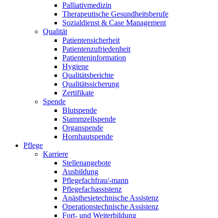
Palliativmedizin
Therapeutische Gesundheitsberufe
Sozialdienst & Case Management
Qualität
Patientensicherheit
Patientenzufriedenheit
Patienteninformation
Hygiene
Qualitätsberichte
Qualitätssicherung
Zertifikate
Spende
Blutspende
Stammzellspende
Organspende
Hornhautspende
Pflege
Karriere
Stellenangebote
Ausbildung
Pflegefachfrau/-mann
Pflegefachassistenz
Anästhesietechnische Assistenz
Operationstechnische Assistenz
Fort- und Weiterbildung