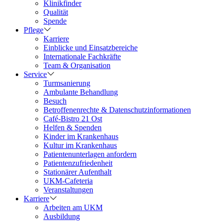
Klinikfinder
Qualität
Spende
Pflege
Karriere
Einblicke und Einsatzbereiche
Internationale Fachkräfte
Team & Organisation
Service
Turmsanierung
Ambulante Behandlung
Besuch
Betroffenenrechte & Datenschutzinformationen
Café-Bistro 21 Ost
Helfen & Spenden
Kinder im Krankenhaus
Kultur im Krankenhaus
Patientenunterlagen anfordern
Patientenzufriedenheit
Stationärer Aufenthalt
UKM-Cafeteria
Veranstaltungen
Karriere
Arbeiten am UKM
Ausbildung