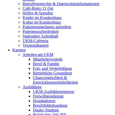
Betroffenenrechte & Datenschutzinformationen
Café-Bistro 21 Ost
Helfen & Spenden
Kinder im Krankenhaus
Kultur im Krankenhaus
Patientenunterlagen anfordern
Patientenzufriedenheit
Stationärer Aufenthalt
UKM-Cafeteria
Veranstaltungen
Karriere
Arbeiten am UKM
Mitarbeitervorteile
Beruf & Familie
Fort- und Weiterbildung
Betriebliche Gesundheit
Chancengleichheit &
Entwicklungsmöglichkeiten
Ausbildung
UKM-Ausbildungsmesse
Freiwilligendienste
Hospitationen
Berufsfelderkundung
Duales Studium
Praktisches Jahr (PJ)