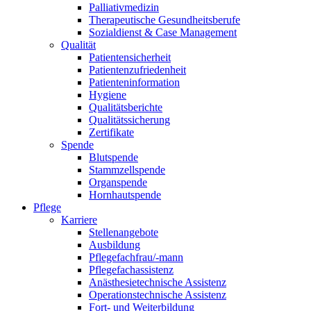
Palliativmedizin
Therapeutische Gesundheitsberufe
Sozialdienst & Case Management
Qualität
Patientensicherheit
Patientenzufriedenheit
Patienteninformation
Hygiene
Qualitätsberichte
Qualitätssicherung
Zertifikate
Spende
Blutspende
Stammzellspende
Organspende
Hornhautspende
Pflege
Karriere
Stellenangebote
Ausbildung
Pflegefachfrau/-mann
Pflegefachassistenz
Anästhesietechnische Assistenz
Operationstechnische Assistenz
Fort- und Weiterbildung