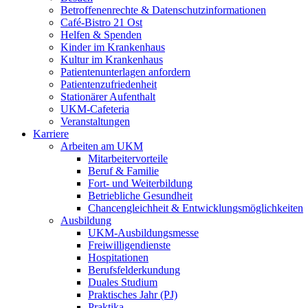
Betroffenenrechte & Datenschutzinformationen
Café-Bistro 21 Ost
Helfen & Spenden
Kinder im Krankenhaus
Kultur im Krankenhaus
Patientenunterlagen anfordern
Patientenzufriedenheit
Stationärer Aufenthalt
UKM-Cafeteria
Veranstaltungen
Karriere
Arbeiten am UKM
Mitarbeitervorteile
Beruf & Familie
Fort- und Weiterbildung
Betriebliche Gesundheit
Chancengleichheit & Entwicklungsmöglichkeiten
Ausbildung
UKM-Ausbildungsmesse
Freiwilligendienste
Hospitationen
Berufsfelderkundung
Duales Studium
Praktisches Jahr (PJ)
Praktika