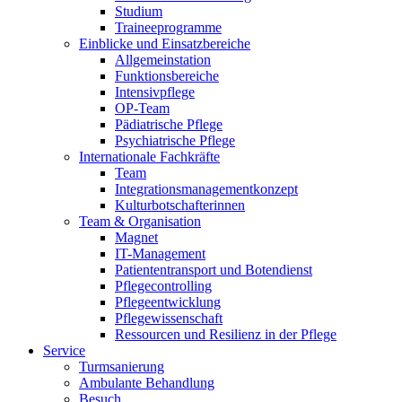
Studium
Traineeprogramme
Einblicke und Einsatzbereiche
Allgemeinstation
Funktionsbereiche
Intensivpflege
OP-Team
Pädiatrische Pflege
Psychiatrische Pflege
Internationale Fachkräfte
Team
Integrationsmanagementkonzept
Kulturbotschafterinnen
Team & Organisation
Magnet
IT-Management
Patiententransport und Botendienst
Pflegecontrolling
Pflegeentwicklung
Pflegewissenschaft
Ressourcen und Resilienz in der Pflege
Service
Turmsanierung
Ambulante Behandlung
Besuch