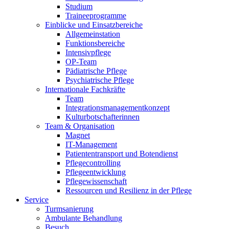
Studium
Traineeprogramme
Einblicke und Einsatzbereiche
Allgemeinstation
Funktionsbereiche
Intensivpflege
OP-Team
Pädiatrische Pflege
Psychiatrische Pflege
Internationale Fachkräfte
Team
Integrationsmanagementkonzept
Kulturbotschafterinnen
Team & Organisation
Magnet
IT-Management
Patiententransport und Botendienst
Pflegecontrolling
Pflegeentwicklung
Pflegewissenschaft
Ressourcen und Resilienz in der Pflege
Service
Turmsanierung
Ambulante Behandlung
Besuch