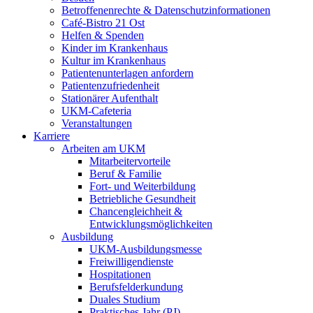
Betroffenenrechte & Datenschutzinformationen
Café-Bistro 21 Ost
Helfen & Spenden
Kinder im Krankenhaus
Kultur im Krankenhaus
Patientenunterlagen anfordern
Patientenzufriedenheit
Stationärer Aufenthalt
UKM-Cafeteria
Veranstaltungen
Karriere
Arbeiten am UKM
Mitarbeitervorteile
Beruf & Familie
Fort- und Weiterbildung
Betriebliche Gesundheit
Chancengleichheit &
Entwicklungsmöglichkeiten
Ausbildung
UKM-Ausbildungsmesse
Freiwilligendienste
Hospitationen
Berufsfelderkundung
Duales Studium
Praktisches Jahr (PJ)