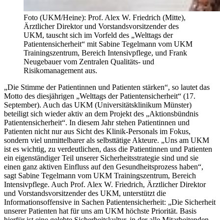
Foto (UKM/Heine): Prof. Alex W. Friedrich (Mitte),
Ärztlicher Direktor und Vorstandsvorsitzender des
UKM, tauscht sich im Vorfeld des „Welttags der
Patientensicherheit“ mit Sabine Tegelmann vom UKM
Trainingszentrum, Bereich Intensivpflege, und Frank
Neugebauer vom Zentralen Qualitäts- und
Risikomanagement aus.
„Die Stimme der Patientinnen und Patienten stärken“, so lautet das
Motto des diesjährigen „Welttags der Patientensicherheit“ (17.
September). Auch das UKM (Universitätsklinikum Münster)
beteiligt sich wieder aktiv an dem Projekt des „Aktionsbündnis
Patientensicherheit“. In diesem Jahr stehen Patientinnen und
Patienten nicht nur aus Sicht des Klinik-Personals im Fokus,
sondern viel unmittelbarer als selbsttätige Akteure. „Uns am UKM
ist es wichtig, zu verdeutlichen, dass die Patientinnen und Patienten
ein eigenständiger Teil unserer Sicherheitsstrategie sind und sie
einen ganz aktiven Einfluss auf den Gesundheitsprozess haben“,
sagt Sabine Tegelmann vom UKM Trainingszentrum, Bereich
Intensivpflege. Auch Prof. Alex W. Friedrich, Ärztlicher Direktor
und Vorstandsvorsitzender des UKM, unterstützt die
Informationsoffensive in Sachen Patientensicherheit: „Die Sicherheit
unserer Patienten hat für uns am UKM höchste Priorität. Basis
hierfür ist eine gelebte Sicherheitskultur, in der alle Mitarbeitenden