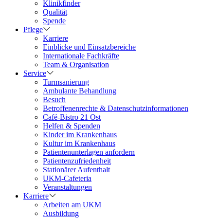
Klinikfinder
Qualität
Spende
Pflege
Karriere
Einblicke und Einsatzbereiche
Internationale Fachkräfte
Team & Organisation
Service
Turmsanierung
Ambulante Behandlung
Besuch
Betroffenenrechte & Datenschutzinformationen
Café-Bistro 21 Ost
Helfen & Spenden
Kinder im Krankenhaus
Kultur im Krankenhaus
Patientenunterlagen anfordern
Patientenzufriedenheit
Stationärer Aufenthalt
UKM-Cafeteria
Veranstaltungen
Karriere
Arbeiten am UKM
Ausbildung