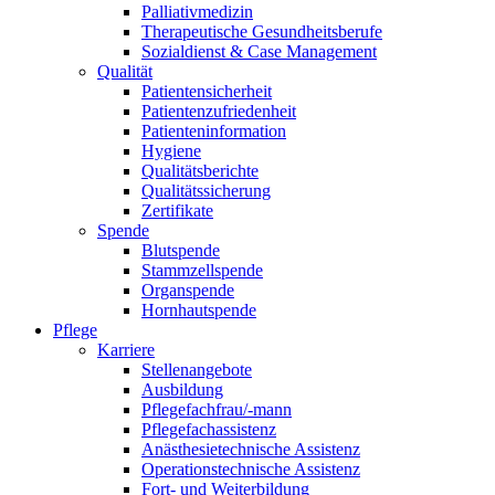
Palliativmedizin
Therapeutische Gesundheitsberufe
Sozialdienst & Case Management
Qualität
Patientensicherheit
Patientenzufriedenheit
Patienteninformation
Hygiene
Qualitätsberichte
Qualitätssicherung
Zertifikate
Spende
Blutspende
Stammzellspende
Organspende
Hornhautspende
Pflege
Karriere
Stellenangebote
Ausbildung
Pflegefachfrau/-mann
Pflegefachassistenz
Anästhesietechnische Assistenz
Operationstechnische Assistenz
Fort- und Weiterbildung