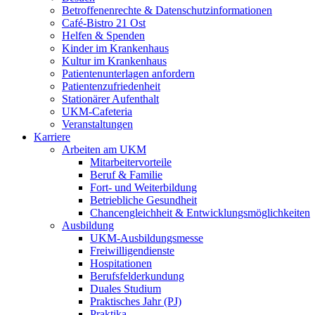
Betroffenenrechte & Datenschutzinformationen
Café-Bistro 21 Ost
Helfen & Spenden
Kinder im Krankenhaus
Kultur im Krankenhaus
Patientenunterlagen anfordern
Patientenzufriedenheit
Stationärer Aufenthalt
UKM-Cafeteria
Veranstaltungen
Karriere
Arbeiten am UKM
Mitarbeitervorteile
Beruf & Familie
Fort- und Weiterbildung
Betriebliche Gesundheit
Chancengleichheit & Entwicklungsmöglichkeiten
Ausbildung
UKM-Ausbildungsmesse
Freiwilligendienste
Hospitationen
Berufsfelderkundung
Duales Studium
Praktisches Jahr (PJ)
Praktika