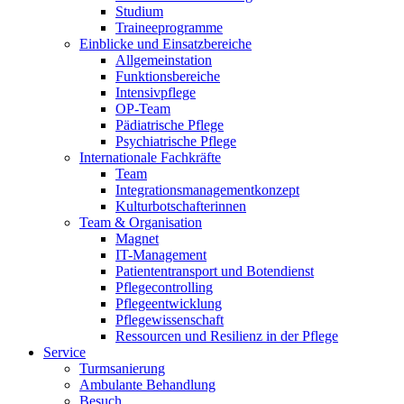
Studium
Traineeprogramme
Einblicke und Einsatzbereiche
Allgemeinstation
Funktionsbereiche
Intensivpflege
OP-Team
Pädiatrische Pflege
Psychiatrische Pflege
Internationale Fachkräfte
Team
Integrationsmanagementkonzept
Kulturbotschafterinnen
Team & Organisation
Magnet
IT-Management
Patiententransport und Botendienst
Pflegecontrolling
Pflegeentwicklung
Pflegewissenschaft
Ressourcen und Resilienz in der Pflege
Service
Turmsanierung
Ambulante Behandlung
Besuch