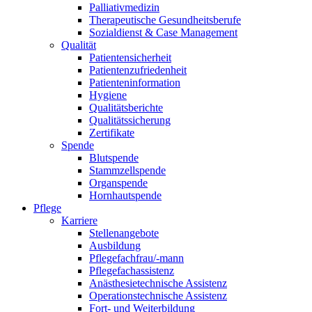
Palliativmedizin
Therapeutische Gesundheitsberufe
Sozialdienst & Case Management
Qualität
Patientensicherheit
Patientenzufriedenheit
Patienteninformation
Hygiene
Qualitätsberichte
Qualitätssicherung
Zertifikate
Spende
Blutspende
Stammzellspende
Organspende
Hornhautspende
Pflege
Karriere
Stellenangebote
Ausbildung
Pflegefachfrau/-mann
Pflegefachassistenz
Anästhesietechnische Assistenz
Operationstechnische Assistenz
Fort- und Weiterbildung