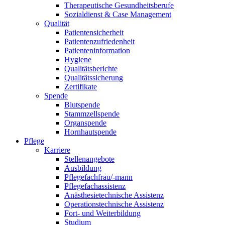
Therapeutische Gesundheitsberufe
Sozialdienst & Case Management
Qualität
Patientensicherheit
Patientenzufriedenheit
Patienteninformation
Hygiene
Qualitätsberichte
Qualitätssicherung
Zertifikate
Spende
Blutspende
Stammzellspende
Organspende
Hornhautspende
Pflege
Karriere
Stellenangebote
Ausbildung
Pflegefachfrau/-mann
Pflegefachassistenz
Anästhesietechnische Assistenz
Operationstechnische Assistenz
Fort- und Weiterbildung
Studium