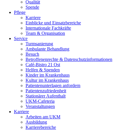
Qualität
Spende
Pflege
Karriere
Einblicke und Einsatzbereiche
Internationale Fachkräfte
Team & Organisation
Service
Turmsanierung
Ambulante Behandlung
Besuch
Betroffenenrechte & Datenschutzinformationen
Café-Bistro 21 Ost
Helfen & Spenden
Kinder im Krankenhaus
Kultur im Krankenhaus
Patientenunterlagen anfordern
Patientenzufriedenheit
Stationärer Aufenthalt
UKM-Cafeteria
Veranstaltungen
Karriere
Arbeiten am UKM
Ausbildung
Karrierebereiche