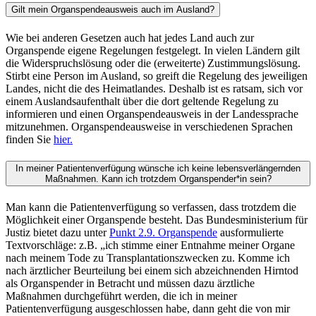
Gilt mein Organspendeausweis auch im Ausland?
Wie bei anderen Gesetzen auch hat jedes Land auch zur
Organspende eigene Regelungen festgelegt. In vielen Ländern gilt
die Widerspruchslösung oder die (erweiterte) Zustimmungslösung.
Stirbt eine Person im Ausland, so greift die Regelung des jeweiligen
Landes, nicht die des Heimatlandes. Deshalb ist es ratsam, sich vor
einem Auslandsaufenthalt über die dort geltende Regelung zu
informieren und einen Organspendeausweis in der Landessprache
mitzunehmen. Organspendeausweise in verschiedenen Sprachen
finden Sie
hier.
In meiner Patientenverfügung wünsche ich keine lebensverlängernden
Maßnahmen. Kann ich trotzdem Organspender*in sein?
Man kann die Patientenverfügung so verfassen, dass trotzdem die
Möglichkeit einer Organspende besteht. Das Bundesministerium für
Justiz bietet dazu unter
Punkt 2.9. Organspende
ausformulierte
Textvorschläge: z.B. „ich stimme einer Entnahme meiner Organe
nach meinem Tode zu Transplantationszwecken zu. Komme ich
nach ärztlicher Beurteilung bei einem sich abzeichnenden Hirntod
als Organspender in Betracht und müssen dazu ärztliche
Maßnahmen durchgeführt werden, die ich in meiner
Patientenverfügung ausgeschlossen habe, dann geht die von mir