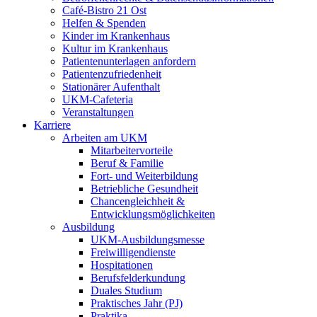
Café-Bistro 21 Ost
Helfen & Spenden
Kinder im Krankenhaus
Kultur im Krankenhaus
Patientenunterlagen anfordern
Patientenzufriedenheit
Stationärer Aufenthalt
UKM-Cafeteria
Veranstaltungen
Karriere
Arbeiten am UKM
Mitarbeitervorteile
Beruf & Familie
Fort- und Weiterbildung
Betriebliche Gesundheit
Chancengleichheit &
Entwicklungsmöglichkeiten
Ausbildung
UKM-Ausbildungsmesse
Freiwilligendienste
Hospitationen
Berufsfelderkundung
Duales Studium
Praktisches Jahr (PJ)
Praktika