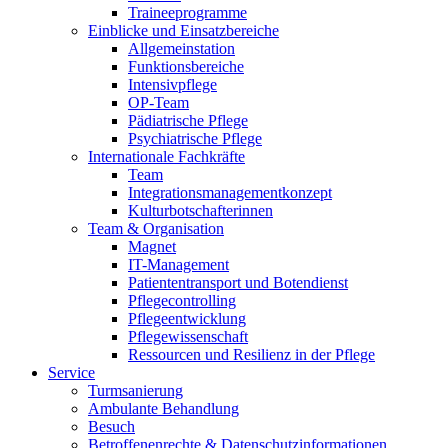
Traineeprogramme
Einblicke und Einsatzbereiche
Allgemeinstation
Funktionsbereiche
Intensivpflege
OP-Team
Pädiatrische Pflege
Psychiatrische Pflege
Internationale Fachkräfte
Team
Integrationsmanagementkonzept
Kulturbotschafterinnen
Team & Organisation
Magnet
IT-Management
Patiententransport und Botendienst
Pflegecontrolling
Pflegeentwicklung
Pflegewissenschaft
Ressourcen und Resilienz in der Pflege
Service
Turmsanierung
Ambulante Behandlung
Besuch
Betroffenenrechte & Datenschutzinformationen