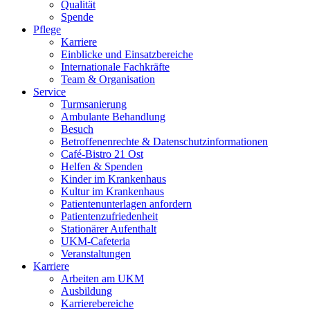
Qualität
Spende
Pflege
Karriere
Einblicke und Einsatzbereiche
Internationale Fachkräfte
Team & Organisation
Service
Turmsanierung
Ambulante Behandlung
Besuch
Betroffenenrechte & Datenschutzinformationen
Café-Bistro 21 Ost
Helfen & Spenden
Kinder im Krankenhaus
Kultur im Krankenhaus
Patientenunterlagen anfordern
Patientenzufriedenheit
Stationärer Aufenthalt
UKM-Cafeteria
Veranstaltungen
Karriere
Arbeiten am UKM
Ausbildung
Karrierebereiche