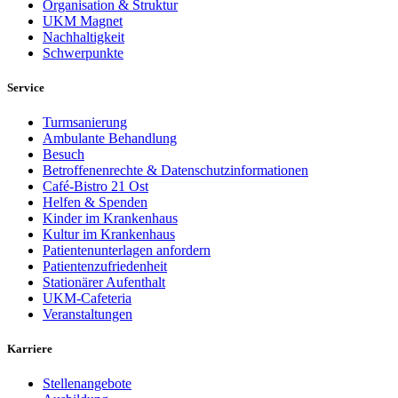
Organisation & Struktur
UKM Magnet
Nachhaltigkeit
Schwerpunkte
Service
Turmsanierung
Ambulante Behandlung
Besuch
Betroffenenrechte & Datenschutzinformationen
Café-Bistro 21 Ost
Helfen & Spenden
Kinder im Krankenhaus
Kultur im Krankenhaus
Patientenunterlagen anfordern
Patientenzufriedenheit
Stationärer Aufenthalt
UKM-Cafeteria
Veranstaltungen
Karriere
Stellenangebote