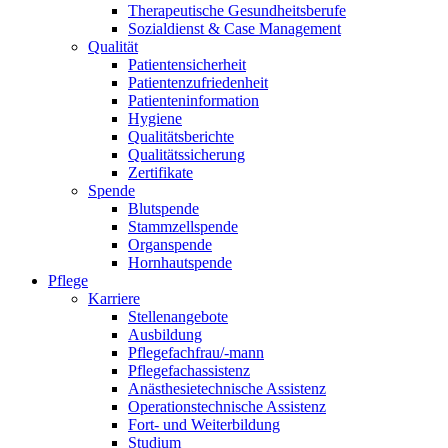
Therapeutische Gesundheitsberufe
Sozialdienst & Case Management
Qualität
Patientensicherheit
Patientenzufriedenheit
Patienteninformation
Hygiene
Qualitätsberichte
Qualitätssicherung
Zertifikate
Spende
Blutspende
Stammzellspende
Organspende
Hornhautspende
Pflege
Karriere
Stellenangebote
Ausbildung
Pflegefachfrau/-mann
Pflegefachassistenz
Anästhesietechnische Assistenz
Operationstechnische Assistenz
Fort- und Weiterbildung
Studium