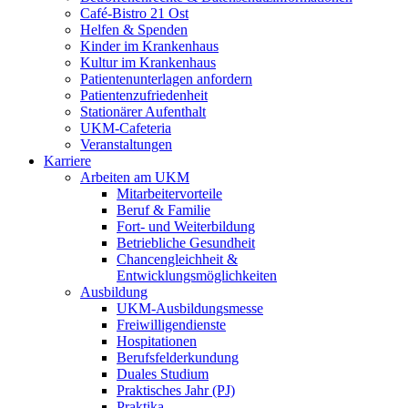
Café-Bistro 21 Ost
Helfen & Spenden
Kinder im Krankenhaus
Kultur im Krankenhaus
Patientenunterlagen anfordern
Patientenzufriedenheit
Stationärer Aufenthalt
UKM-Cafeteria
Veranstaltungen
Karriere
Arbeiten am UKM
Mitarbeitervorteile
Beruf & Familie
Fort- und Weiterbildung
Betriebliche Gesundheit
Chancengleichheit &
Entwicklungsmöglichkeiten
Ausbildung
UKM-Ausbildungsmesse
Freiwilligendienste
Hospitationen
Berufsfelderkundung
Duales Studium
Praktisches Jahr (PJ)
Praktika