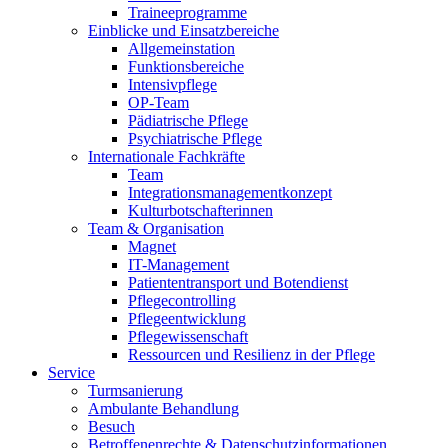
Traineeprogramme
Einblicke und Einsatzbereiche
Allgemeinstation
Funktionsbereiche
Intensivpflege
OP-Team
Pädiatrische Pflege
Psychiatrische Pflege
Internationale Fachkräfte
Team
Integrationsmanagementkonzept
Kulturbotschafterinnen
Team & Organisation
Magnet
IT-Management
Patiententransport und Botendienst
Pflegecontrolling
Pflegeentwicklung
Pflegewissenschaft
Ressourcen und Resilienz in der Pflege
Service
Turmsanierung
Ambulante Behandlung
Besuch
Betroffenenrechte & Datenschutzinformationen