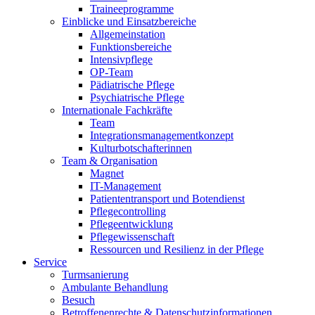
Traineeprogramme
Einblicke und Einsatzbereiche
Allgemeinstation
Funktionsbereiche
Intensivpflege
OP-Team
Pädiatrische Pflege
Psychiatrische Pflege
Internationale Fachkräfte
Team
Integrationsmanagementkonzept
Kulturbotschafterinnen
Team & Organisation
Magnet
IT-Management
Patiententransport und Botendienst
Pflegecontrolling
Pflegeentwicklung
Pflegewissenschaft
Ressourcen und Resilienz in der Pflege
Service
Turmsanierung
Ambulante Behandlung
Besuch
Betroffenenrechte & Datenschutzinformationen