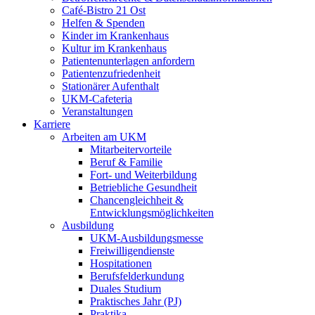
Café-Bistro 21 Ost
Helfen & Spenden
Kinder im Krankenhaus
Kultur im Krankenhaus
Patientenunterlagen anfordern
Patientenzufriedenheit
Stationärer Aufenthalt
UKM-Cafeteria
Veranstaltungen
Karriere
Arbeiten am UKM
Mitarbeitervorteile
Beruf & Familie
Fort- und Weiterbildung
Betriebliche Gesundheit
Chancengleichheit &
Entwicklungsmöglichkeiten
Ausbildung
UKM-Ausbildungsmesse
Freiwilligendienste
Hospitationen
Berufsfelderkundung
Duales Studium
Praktisches Jahr (PJ)
Praktika