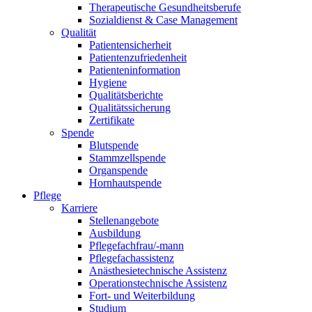
Therapeutische Gesundheitsberufe
Sozialdienst & Case Management
Qualität
Patientensicherheit
Patientenzufriedenheit
Patienteninformation
Hygiene
Qualitätsberichte
Qualitätssicherung
Zertifikate
Spende
Blutspende
Stammzellspende
Organspende
Hornhautspende
Pflege
Karriere
Stellenangebote
Ausbildung
Pflegefachfrau/-mann
Pflegefachassistenz
Anästhesietechnische Assistenz
Operationstechnische Assistenz
Fort- und Weiterbildung
Studium