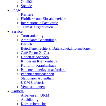
Qualität
Spende
Pflege
Karriere
Einblicke und Einsatzbereiche
Internationale Fachkräfte
Team & Organisation
Service
Turmsanierung
Ambulante Behandlung
Besuch
Betroffenenrechte & Datenschutzinformationen
Café-Bistro 21 Ost
Helfen & Spenden
Kinder im Krankenhaus
Kultur im Krankenhaus
Patientenunterlagen anfordern
Patientenzufriedenheit
Stationärer Aufenthalt
UKM-Cafeteria
Veranstaltungen
Karriere
Arbeiten am UKM
Ausbildung
Karrierebereiche