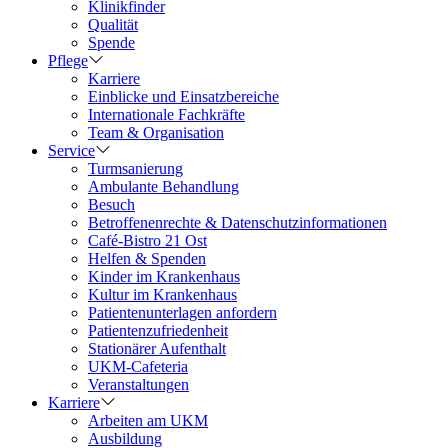
Klinikfinder
Qualität
Spende
Pflege
Karriere
Einblicke und Einsatzbereiche
Internationale Fachkräfte
Team & Organisation
Service
Turmsanierung
Ambulante Behandlung
Besuch
Betroffenenrechte & Datenschutzinformationen
Café-Bistro 21 Ost
Helfen & Spenden
Kinder im Krankenhaus
Kultur im Krankenhaus
Patientenunterlagen anfordern
Patientenzufriedenheit
Stationärer Aufenthalt
UKM-Cafeteria
Veranstaltungen
Karriere
Arbeiten am UKM
Ausbildung