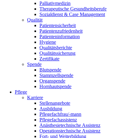
Palliativmedizin
Therapeutische Gesundheitsberufe
Sozialdienst & Case Management
Qualität
Patientensicherheit
Patientenzufriedenheit
Patienteninformation
Hygiene
Qualitätsberichte
Qualitätssicherung
Zertifikate
Spende
Blutspende
Stammzellspende
Organspende
Hornhautspende
Pflege
Karriere
Stellenangebote
Ausbildung
Pflegefachfrau/-mann
Pflegefachassistenz
Anästhesietechnische Assistenz
Operationstechnische Assistenz
Fort- und Weiterbildung