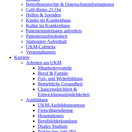
Betroffenenrechte & Datenschutzinformationen
Café-Bistro 21 Ost
Helfen & Spenden
Kinder im Krankenhaus
Kultur im Krankenhaus
Patientenunterlagen anfordern
Patientenzufriedenheit
Stationärer Aufenthalt
UKM-Cafeteria
Veranstaltungen
Karriere
Arbeiten am UKM
Mitarbeitervorteile
Beruf & Familie
Fort- und Weiterbildung
Betriebliche Gesundheit
Chancengleichheit &
Entwicklungsmöglichkeiten
Ausbildung
UKM-Ausbildungsmesse
Freiwilligendienste
Hospitationen
Berufsfelderkundung
Duales Studium
Praktisches Jahr (PJ)