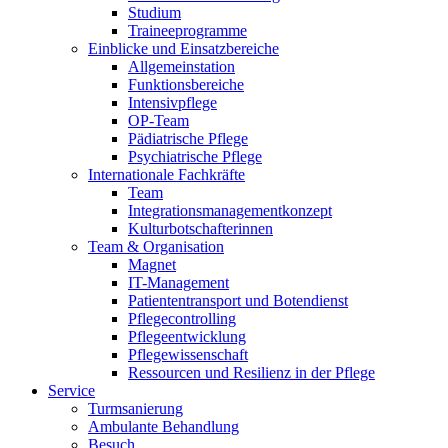
Studium
Traineeprogramme
Einblicke und Einsatzbereiche
Allgemeinstation
Funktionsbereiche
Intensivpflege
OP-Team
Pädiatrische Pflege
Psychiatrische Pflege
Internationale Fachkräfte
Team
Integrationsmanagementkonzept
Kulturbotschafterinnen
Team & Organisation
Magnet
IT-Management
Patiententransport und Botendienst
Pflegecontrolling
Pflegeentwicklung
Pflegewissenschaft
Ressourcen und Resilienz in der Pflege
Service
Turmsanierung
Ambulante Behandlung
Besuch