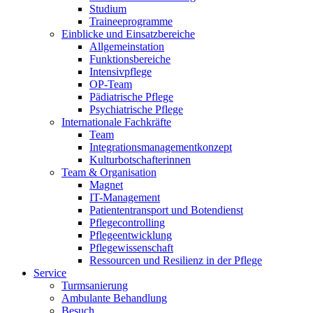
Studium
Traineeprogramme
Einblicke und Einsatzbereiche
Allgemeinstation
Funktionsbereiche
Intensivpflege
OP-Team
Pädiatrische Pflege
Psychiatrische Pflege
Internationale Fachkräfte
Team
Integrationsmanagementkonzept
Kulturbotschafterinnen
Team & Organisation
Magnet
IT-Management
Patiententransport und Botendienst
Pflegecontrolling
Pflegeentwicklung
Pflegewissenschaft
Ressourcen und Resilienz in der Pflege
Service
Turmsanierung
Ambulante Behandlung
Besuch