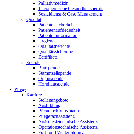
Palliativmedizin
Therapeutische Gesundheitsberufe
Sozialdienst & Case Management
Qualität
Patientensicherheit
Patientenzufriedenheit
Patienteninformation
Hygiene
Qualitätsberichte
Qualitätssicherung
Zertifikate
Spende
Blutspende
Stammzellspende
Organspende
Hornhautspende
Pflege
Karriere
Stellenangebote
Ausbildung
Pflegefachfrau/-mann
Pflegefachassistenz
Anästhesietechnische Assistenz
Operationstechnische Assistenz
Fort- und Weiterbildung