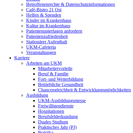
Betroffenenrechte & Datenschutzinformationen
Café-Bistro 21 Ost
Helfen & Spenden
Kinder im Krankenhaus
Kultur im Krankenhaus
Patientenunterlagen anfordern
Patientenzufriedenheit
Stationärer Aufenthalt
UKM-Cafeteria
Veranstaltungen
Karriere
Arbeiten am UKM
Mitarbeitervorteile
Beruf & Familie
Fort- und Weiterbildung
Betriebliche Gesundheit
Chancengleichheit & Entwicklungsmöglichkeiten
Ausbildung
UKM-Ausbildungsmesse
Freiwilligendienste
Hospitationen
Berufsfelderkundung
Duales Studium
Praktisches Jahr (PJ)
Praktika