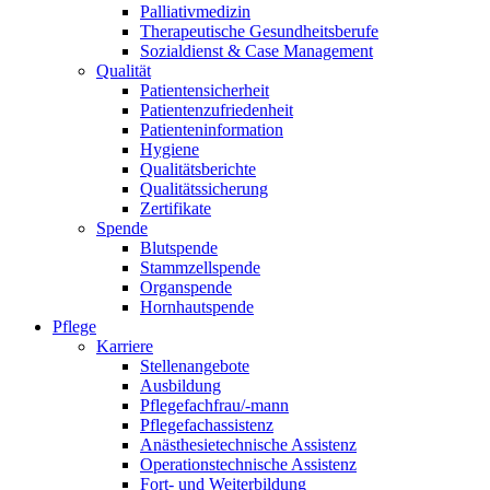
Palliativmedizin
Therapeutische Gesundheitsberufe
Sozialdienst & Case Management
Qualität
Patientensicherheit
Patientenzufriedenheit
Patienteninformation
Hygiene
Qualitätsberichte
Qualitätssicherung
Zertifikate
Spende
Blutspende
Stammzellspende
Organspende
Hornhautspende
Pflege
Karriere
Stellenangebote
Ausbildung
Pflegefachfrau/-mann
Pflegefachassistenz
Anästhesietechnische Assistenz
Operationstechnische Assistenz
Fort- und Weiterbildung