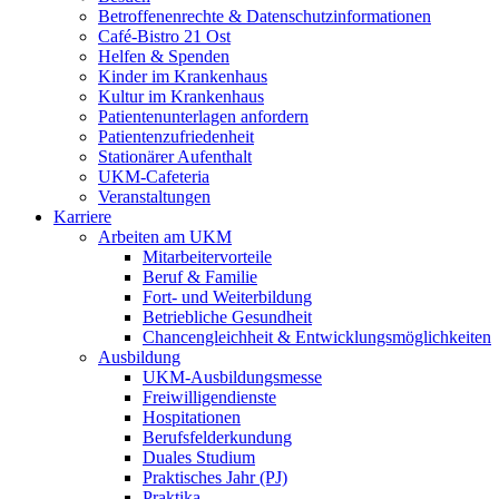
Betroffenenrechte & Datenschutzinformationen
Café-Bistro 21 Ost
Helfen & Spenden
Kinder im Krankenhaus
Kultur im Krankenhaus
Patientenunterlagen anfordern
Patientenzufriedenheit
Stationärer Aufenthalt
UKM-Cafeteria
Veranstaltungen
Karriere
Arbeiten am UKM
Mitarbeitervorteile
Beruf & Familie
Fort- und Weiterbildung
Betriebliche Gesundheit
Chancengleichheit & Entwicklungsmöglichkeiten
Ausbildung
UKM-Ausbildungsmesse
Freiwilligendienste
Hospitationen
Berufsfelderkundung
Duales Studium
Praktisches Jahr (PJ)
Praktika