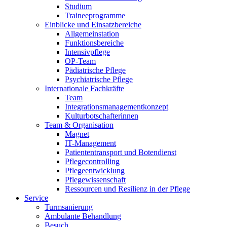
Studium
Traineeprogramme
Einblicke und Einsatzbereiche
Allgemeinstation
Funktionsbereiche
Intensivpflege
OP-Team
Pädiatrische Pflege
Psychiatrische Pflege
Internationale Fachkräfte
Team
Integrationsmanagementkonzept
Kulturbotschafterinnen
Team & Organisation
Magnet
IT-Management
Patiententransport und Botendienst
Pflegecontrolling
Pflegeentwicklung
Pflegewissenschaft
Ressourcen und Resilienz in der Pflege
Service
Turmsanierung
Ambulante Behandlung
Besuch