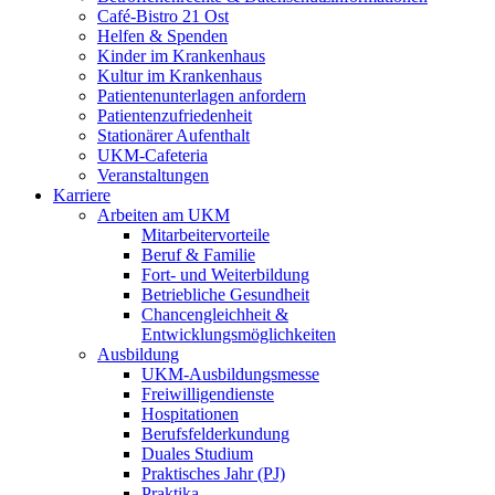
Café-Bistro 21 Ost
Helfen & Spenden
Kinder im Krankenhaus
Kultur im Krankenhaus
Patientenunterlagen anfordern
Patientenzufriedenheit
Stationärer Aufenthalt
UKM-Cafeteria
Veranstaltungen
Karriere
Arbeiten am UKM
Mitarbeitervorteile
Beruf & Familie
Fort- und Weiterbildung
Betriebliche Gesundheit
Chancengleichheit &
Entwicklungsmöglichkeiten
Ausbildung
UKM-Ausbildungsmesse
Freiwilligendienste
Hospitationen
Berufsfelderkundung
Duales Studium
Praktisches Jahr (PJ)
Praktika