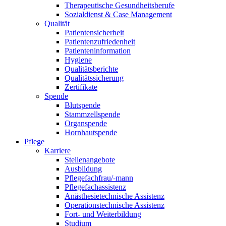
Therapeutische Gesundheitsberufe
Sozialdienst & Case Management
Qualität
Patientensicherheit
Patientenzufriedenheit
Patienteninformation
Hygiene
Qualitätsberichte
Qualitätssicherung
Zertifikate
Spende
Blutspende
Stammzellspende
Organspende
Hornhautspende
Pflege
Karriere
Stellenangebote
Ausbildung
Pflegefachfrau/-mann
Pflegefachassistenz
Anästhesietechnische Assistenz
Operationstechnische Assistenz
Fort- und Weiterbildung
Studium