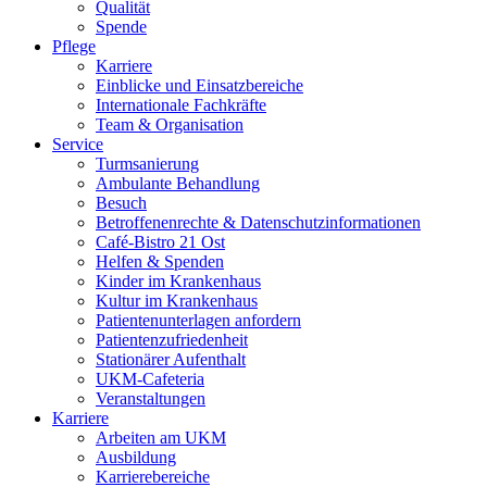
Qualität
Spende
Pflege
Karriere
Einblicke und Einsatzbereiche
Internationale Fachkräfte
Team & Organisation
Service
Turmsanierung
Ambulante Behandlung
Besuch
Betroffenenrechte & Datenschutzinformationen
Café-Bistro 21 Ost
Helfen & Spenden
Kinder im Krankenhaus
Kultur im Krankenhaus
Patientenunterlagen anfordern
Patientenzufriedenheit
Stationärer Aufenthalt
UKM-Cafeteria
Veranstaltungen
Karriere
Arbeiten am UKM
Ausbildung
Karrierebereiche