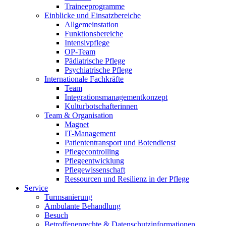
Traineeprogramme
Einblicke und Einsatzbereiche
Allgemeinstation
Funktionsbereiche
Intensivpflege
OP-Team
Pädiatrische Pflege
Psychiatrische Pflege
Internationale Fachkräfte
Team
Integrationsmanagementkonzept
Kulturbotschafterinnen
Team & Organisation
Magnet
IT-Management
Patiententransport und Botendienst
Pflegecontrolling
Pflegeentwicklung
Pflegewissenschaft
Ressourcen und Resilienz in der Pflege
Service
Turmsanierung
Ambulante Behandlung
Besuch
Betroffenenrechte & Datenschutzinformationen