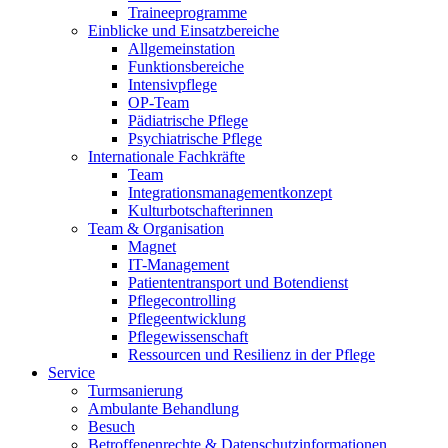
Traineeprogramme
Einblicke und Einsatzbereiche
Allgemeinstation
Funktionsbereiche
Intensivpflege
OP-Team
Pädiatrische Pflege
Psychiatrische Pflege
Internationale Fachkräfte
Team
Integrationsmanagementkonzept
Kulturbotschafterinnen
Team & Organisation
Magnet
IT-Management
Patiententransport und Botendienst
Pflegecontrolling
Pflegeentwicklung
Pflegewissenschaft
Ressourcen und Resilienz in der Pflege
Service
Turmsanierung
Ambulante Behandlung
Besuch
Betroffenenrechte & Datenschutzinformationen