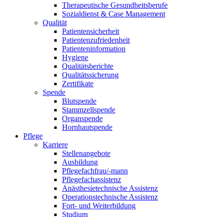
Therapeutische Gesundheitsberufe
Sozialdienst & Case Management
Qualität
Patientensicherheit
Patientenzufriedenheit
Patienteninformation
Hygiene
Qualitätsberichte
Qualitätssicherung
Zertifikate
Spende
Blutspende
Stammzellspende
Organspende
Hornhautspende
Pflege
Karriere
Stellenangebote
Ausbildung
Pflegefachfrau/-mann
Pflegefachassistenz
Anästhesietechnische Assistenz
Operationstechnische Assistenz
Fort- und Weiterbildung
Studium