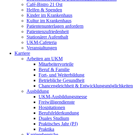
Café-Bistro 21 Ost
Helfen & Spenden
Kinder im Krankenhaus
Kultur im Krankenhaus
Patientenunterlagen anfordern
Patientenzufriedenheit
Stationärer Aufenthalt
UKM-Cafeteria
Veranstaltungen
Karriere
Arbeiten am UKM
Mitarbeitervorteile
Beruf & Familie
Fort- und Weiterbildung
Betriebliche Gesundheit
Chancengleichheit & Entwicklungsmöglichkeiten
Ausbildung
UKM-Ausbildungsmesse
Freiwilligendienste
Hospitationen
Berufsfelderkundung
Duales Studium
Praktisches Jahr (PJ)
Praktika
Karrierebereiche