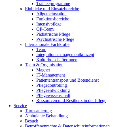
Traineeprogramme
Einblicke und Einsatzbereiche
Allgemeinstation
Funktionsbereiche
Intensivpflege
OP-Team
Pädiatrische Pflege
Psychiatrische Pflege
Internationale Fachkräfte
Team
Integrationsmanagementkonzept
Kulturbotschafterinnen
Team & Organisation
Magnet
IT-Management
Patiententransport und Botendienst
Pflegecontrolling
Pflegeentwicklung
Pflegewissenschaft
Ressourcen und Resilienz in der Pflege
Service
Turmsanierung
Ambulante Behandlung
Besuch
Betroffenenrechte & Datenschutzinformationen