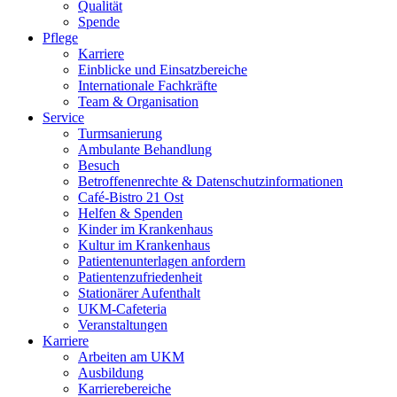
Qualität
Spende
Pflege
Karriere
Einblicke und Einsatzbereiche
Internationale Fachkräfte
Team & Organisation
Service
Turmsanierung
Ambulante Behandlung
Besuch
Betroffenenrechte & Datenschutzinformationen
Café-Bistro 21 Ost
Helfen & Spenden
Kinder im Krankenhaus
Kultur im Krankenhaus
Patientenunterlagen anfordern
Patientenzufriedenheit
Stationärer Aufenthalt
UKM-Cafeteria
Veranstaltungen
Karriere
Arbeiten am UKM
Ausbildung
Karrierebereiche