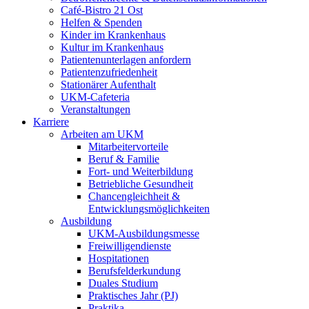
Café-Bistro 21 Ost
Helfen & Spenden
Kinder im Krankenhaus
Kultur im Krankenhaus
Patientenunterlagen anfordern
Patientenzufriedenheit
Stationärer Aufenthalt
UKM-Cafeteria
Veranstaltungen
Karriere
Arbeiten am UKM
Mitarbeitervorteile
Beruf & Familie
Fort- und Weiterbildung
Betriebliche Gesundheit
Chancengleichheit &
Entwicklungsmöglichkeiten
Ausbildung
UKM-Ausbildungsmesse
Freiwilligendienste
Hospitationen
Berufsfelderkundung
Duales Studium
Praktisches Jahr (PJ)
Praktika