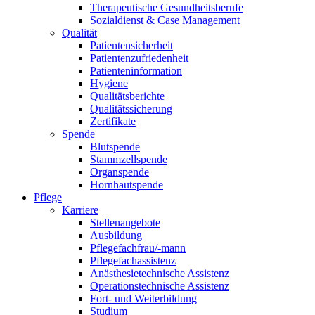
Therapeutische Gesundheitsberufe
Sozialdienst & Case Management
Qualität
Patientensicherheit
Patientenzufriedenheit
Patienteninformation
Hygiene
Qualitätsberichte
Qualitätssicherung
Zertifikate
Spende
Blutspende
Stammzellspende
Organspende
Hornhautspende
Pflege
Karriere
Stellenangebote
Ausbildung
Pflegefachfrau/-mann
Pflegefachassistenz
Anästhesietechnische Assistenz
Operationstechnische Assistenz
Fort- und Weiterbildung
Studium