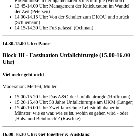
Erkenntnisse in der ligamentären Kniechirurgie (Herbort)
13.45-14.00 Uhr: Management der Knieluxation im Wandel
der Zeit (Petersen)
14.00-14.15 Uhr: Von der Schulter zum DKOU und zurück
(Schliemann)
14.15-14.30 Uhr: Fuß gefasst! (Ochman)
14.30-15.00 Uhr: Pause
Block III - Faszination Unfallchirurgie (15.00-16.00
Uhr)
Viel mehr geht nicht
Moderation: Meffert, Müller
15.00-15.20 Uhr: Das A&O der Unfallchirurgie (Hoffmann)
15.20-15.40 Uhr: 50 Jahre Unfallchirurgie am UKM (Langer)
15.40-16.00 Uhr: Zwei Jahrzehnte Lehrstuhlinhaber in
Münster: wie es war, wie es ist, wohin es gehen wird - oder
‚Hals- und Beinbruch‘? (Raschke)
16.00-16.30 Uhr: Get together & Ausklang