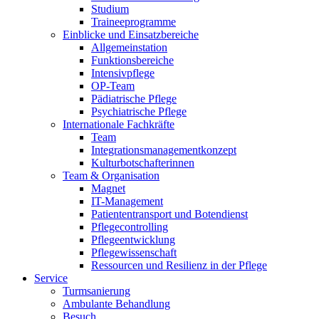
Studium
Traineeprogramme
Einblicke und Einsatzbereiche
Allgemeinstation
Funktionsbereiche
Intensivpflege
OP-Team
Pädiatrische Pflege
Psychiatrische Pflege
Internationale Fachkräfte
Team
Integrationsmanagementkonzept
Kulturbotschafterinnen
Team & Organisation
Magnet
IT-Management
Patiententransport und Botendienst
Pflegecontrolling
Pflegeentwicklung
Pflegewissenschaft
Ressourcen und Resilienz in der Pflege
Service
Turmsanierung
Ambulante Behandlung
Besuch