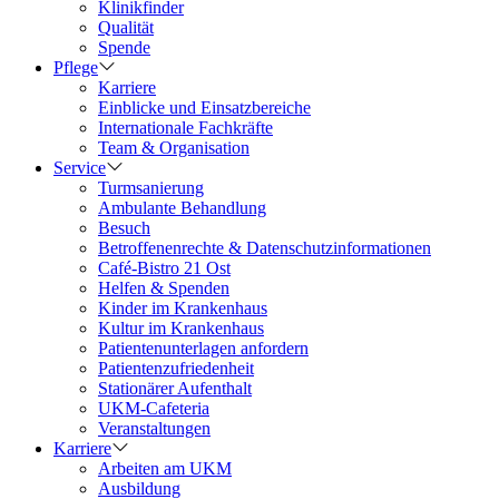
Klinikfinder
Qualität
Spende
Pflege
Karriere
Einblicke und Einsatzbereiche
Internationale Fachkräfte
Team & Organisation
Service
Turmsanierung
Ambulante Behandlung
Besuch
Betroffenenrechte & Datenschutzinformationen
Café-Bistro 21 Ost
Helfen & Spenden
Kinder im Krankenhaus
Kultur im Krankenhaus
Patientenunterlagen anfordern
Patientenzufriedenheit
Stationärer Aufenthalt
UKM-Cafeteria
Veranstaltungen
Karriere
Arbeiten am UKM
Ausbildung