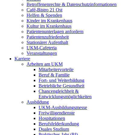
Betroffenenrechte & Datenschutzinformationen
Café-Bistro 21 Ost
Helfen & Spenden
Kinder im Krankenhaus
Kultur im Krankenhaus
Patientenunterlagen anfordern
Patientenzufriedenheit
Stationärer Aufenthalt
UKM-Cafeteria
Veranstaltungen
Karriere
Arbeiten am UKM
Mitarbeitervorteile
Beruf & Familie
Fort- und Weiterbildung
Betriebliche Gesundheit
Chancengleichheit &
Entwicklungsmöglichkeiten
Ausbildung
UKM-Ausbildungsmesse
Freiwilligendienste
Hospitationen
Berufsfelderkundung
Duales Studium
Praktisches Jahr (PJ)