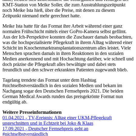
KMT-Station von Meike Soller, die zum Ausstrahlungszeitpunkt
noch Meike Ista hieß, über die Preise, mit denen zu diesem
Zeitpunkt niemand mehr gerechnet hatte.
Meike Ista hatte für das Format ihre Arbeit während einer ganz
normalen Frühschicht mittels einer GoPro-Kamera selbst gefilmt.
Aus der Ich-Perspektive konnten die Zuschauer damals beobachten,
was die hochspezialisierte Pflegekraft in ihrem Alltag während einer
Schicht im Knochenmarktransplantationszentrum alles leistet. Viele
Menschen sprachen damals in ihren Reaktionen in den sozialen
Medien anerkennend und mit Hochachtung darüber, wie schnell und
doch präzise die Pflegekraft alles bewältigte und dabei stets
freundlich und den schwer erkrankten Patienten zugewandt blieb.
Tagelang trendete das Format unter dem Hashtag
#nichtselbstverständlich in den sozialen Medien und bekam im
Nachgang sogar den Deutschen Fernsehpreis 2021. Die beiden
German Medical Awards runden das preisgekrönte Format nun
endgültig ab.
Weitere Presseinformationen
01.04.2021 - TV-Ereignis: Alltag einer UKM-Pflegekraft
ungeschnitten und in Echtzeit bei Joko & Klaas
17.09.2021 - Deutscher Fernsehpreis geht an
#nichtselbstverständlich