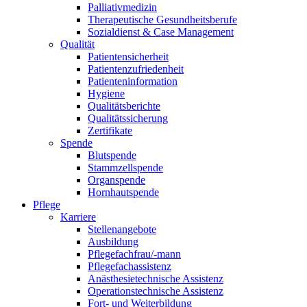
Palliativmedizin
Therapeutische Gesundheitsberufe
Sozialdienst & Case Management
Qualität
Patientensicherheit
Patientenzufriedenheit
Patienteninformation
Hygiene
Qualitätsberichte
Qualitätssicherung
Zertifikate
Spende
Blutspende
Stammzellspende
Organspende
Hornhautspende
Pflege
Karriere
Stellenangebote
Ausbildung
Pflegefachfrau/-mann
Pflegefachassistenz
Anästhesietechnische Assistenz
Operationstechnische Assistenz
Fort- und Weiterbildung