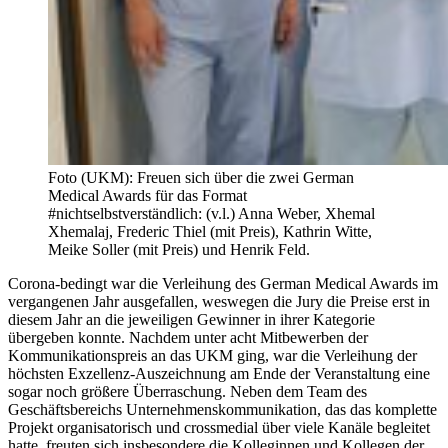
Foto (UKM): Freuen sich über die zwei German
Medical Awards für das Format
#nichtselbstverständlich: (v.l.) Anna Weber, Xhemal
Xhemalaj, Frederic Thiel (mit Preis), Kathrin Witte,
Meike Soller (mit Preis) und Henrik Feld.
Corona-bedingt war die Verleihung des German Medical Awards im
vergangenen Jahr ausgefallen, weswegen die Jury die Preise erst in
diesem Jahr an die jeweiligen Gewinner in ihrer Kategorie
übergeben konnte. Nachdem unter acht Mitbewerben der
Kommunikationspreis an das UKM ging, war die Verleihung der
höchsten Exzellenz-Auszeichnung am Ende der Veranstaltung eine
sogar noch größere Überraschung. Neben dem Team des
Geschäftsbereichs Unternehmenskommunikation, das das komplette
Projekt organisatorisch und crossmedial über viele Kanäle begleitet
hatte, freuten sich insbesondere die Kolleginnen und Kollegen der