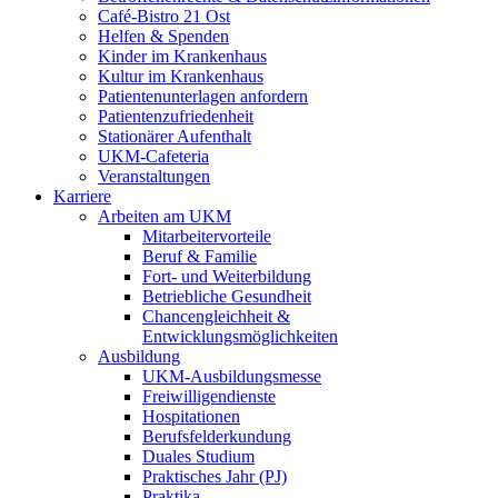
Café-Bistro 21 Ost
Helfen & Spenden
Kinder im Krankenhaus
Kultur im Krankenhaus
Patientenunterlagen anfordern
Patientenzufriedenheit
Stationärer Aufenthalt
UKM-Cafeteria
Veranstaltungen
Karriere
Arbeiten am UKM
Mitarbeitervorteile
Beruf & Familie
Fort- und Weiterbildung
Betriebliche Gesundheit
Chancengleichheit &
Entwicklungsmöglichkeiten
Ausbildung
UKM-Ausbildungsmesse
Freiwilligendienste
Hospitationen
Berufsfelderkundung
Duales Studium
Praktisches Jahr (PJ)
Praktika