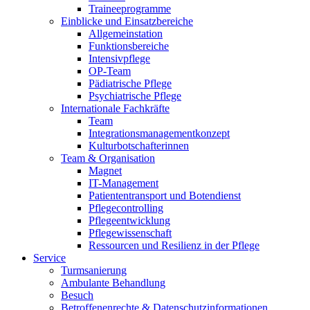
Traineeprogramme
Einblicke und Einsatzbereiche
Allgemeinstation
Funktionsbereiche
Intensivpflege
OP-Team
Pädiatrische Pflege
Psychiatrische Pflege
Internationale Fachkräfte
Team
Integrationsmanagementkonzept
Kulturbotschafterinnen
Team & Organisation
Magnet
IT-Management
Patiententransport und Botendienst
Pflegecontrolling
Pflegeentwicklung
Pflegewissenschaft
Ressourcen und Resilienz in der Pflege
Service
Turmsanierung
Ambulante Behandlung
Besuch
Betroffenenrechte & Datenschutzinformationen