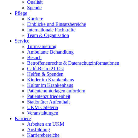
Qualität
Spende
Pflege
Karriere
Einblicke und Einsatzbereiche
Internationale Fachkräfte
Team & Organisation
Service
Turmsanierung
Ambulante Behandlung
Besuch
Betroffenenrechte & Datenschutzinformationen
Café-Bistro 21 Ost
Helfen & Spenden
Kinder im Krankenhaus
Kultur im Krankenhaus
Patientenunterlagen anfordern
Patientenzufriedenheit
Stationärer Aufenthalt
UKM-Cafeteria
Veranstaltungen
Karriere
Arbeiten am UKM
Ausbildung
Karrierebereiche