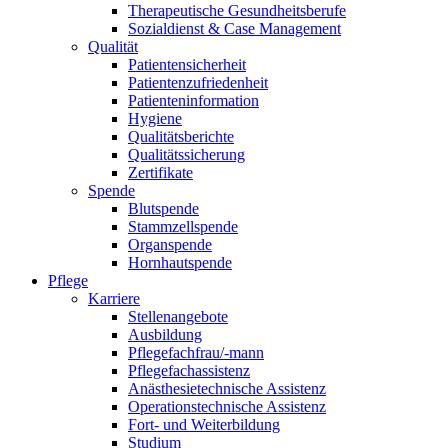
Therapeutische Gesundheitsberufe
Sozialdienst & Case Management
Qualität
Patientensicherheit
Patientenzufriedenheit
Patienteninformation
Hygiene
Qualitätsberichte
Qualitätssicherung
Zertifikate
Spende
Blutspende
Stammzellspende
Organspende
Hornhautspende
Pflege
Karriere
Stellenangebote
Ausbildung
Pflegefachfrau/-mann
Pflegefachassistenz
Anästhesietechnische Assistenz
Operationstechnische Assistenz
Fort- und Weiterbildung
Studium