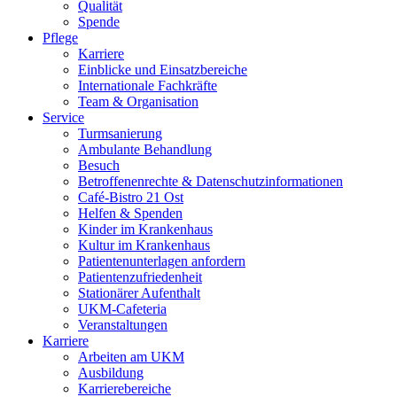
Qualität
Spende
Pflege
Karriere
Einblicke und Einsatzbereiche
Internationale Fachkräfte
Team & Organisation
Service
Turmsanierung
Ambulante Behandlung
Besuch
Betroffenenrechte & Datenschutzinformationen
Café-Bistro 21 Ost
Helfen & Spenden
Kinder im Krankenhaus
Kultur im Krankenhaus
Patientenunterlagen anfordern
Patientenzufriedenheit
Stationärer Aufenthalt
UKM-Cafeteria
Veranstaltungen
Karriere
Arbeiten am UKM
Ausbildung
Karrierebereiche