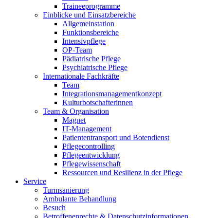
Traineeprogramme
Einblicke und Einsatzbereiche
Allgemeinstation
Funktionsbereiche
Intensivpflege
OP-Team
Pädiatrische Pflege
Psychiatrische Pflege
Internationale Fachkräfte
Team
Integrationsmanagementkonzept
Kulturbotschafterinnen
Team & Organisation
Magnet
IT-Management
Patiententransport und Botendienst
Pflegecontrolling
Pflegeentwicklung
Pflegewissenschaft
Ressourcen und Resilienz in der Pflege
Service
Turmsanierung
Ambulante Behandlung
Besuch
Betroffenenrechte & Datenschutzinformationen