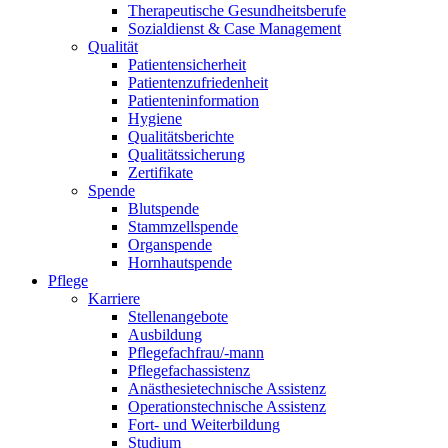
Therapeutische Gesundheitsberufe
Sozialdienst & Case Management
Qualität
Patientensicherheit
Patientenzufriedenheit
Patienteninformation
Hygiene
Qualitätsberichte
Qualitätssicherung
Zertifikate
Spende
Blutspende
Stammzellspende
Organspende
Hornhautspende
Pflege
Karriere
Stellenangebote
Ausbildung
Pflegefachfrau/-mann
Pflegefachassistenz
Anästhesietechnische Assistenz
Operationstechnische Assistenz
Fort- und Weiterbildung
Studium