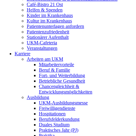
Café-Bistro 21 Ost
Helfen & Spenden
Kinder im Krankenhaus
Kultur im Krankenhaus
Patientenunterlagen anfordern
Patientenzufriedenheit
Stationärer Aufenthalt
UKM-Cafeteria
Veranstaltungen
Karriere
Arbeiten am UKM
Mitarbeitervorteile
Beruf & Familie
Fort- und Weiterbildung
Betriebliche Gesundheit
Chancengleichheit &
Entwicklungsmöglichkeiten
Ausbildung
UKM-Ausbildungsmesse
Freiwilligendienste
Hospitationen
Berufsfelderkundung
Duales Studium
Praktisches Jahr (PJ)
Praktika