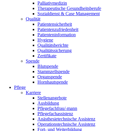
Palliativmedizin
Therapeutische Gesundheitsberufe
Sozialdienst & Case Management
Qualität
Patientensicherheit
Patientenzufriedenheit
Patienteninformation
Hygiene
Qualitätsberichte
Qualitätssicherung
Zertifikate
Spende
Blutspende
Stammzellspende
Organspende
Hornhautspende
Pflege
Karriere
Stellenangebote
Ausbildung
Pflegefachfrau/-mann
Pflegefachassistenz
Anästhesietechnische Assistenz
Operationstechnische Assistenz
Fort- und Weiterbildung