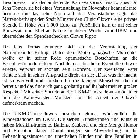
Besonderes – als der amtierende Karnevalsprinz Jens I., alias Dr.
Jens Tomas, sie bei einer Veranstaltung im November kennenlernte,
berührte ihn das sehr. Noch auf der Veranstaltung sagte das
Narrenoberhaupt der Stadt Münster den Clinic-Clowns eine private
Spende in Höhe von 1.000 Euro zu. Persönlich kam er mit seiner
Prinzessin und Ehefrau Nicole in dieser Woche zum UKM und
überreichte den Spendencheck an Clown Pippo.
Dr. Jens Tomas erinnerte sich an die Veranstaltung der
Narrenfreunde Hiltrup. Unter dem Motto „magische Momente“
wollte er in seiner Rede optimistische Botschaften an die
Faschingsfreunde richten. Nachdem er aber beim Event die Clowns
erlebte, verwarf er spontan sein Konzept. Der zweifache Vater
richtete sich in seiner Ansprache direkt an sie: „Das, was ihr macht,
ist so wertvoll und nützlich für die kleinen Menschen, die ihr
betreut, und das finde ich ganz großartig und ihr habt meinen großen
Respekt.“ Mit seiner Spende an die UKM-Clinic-Clowns möchte er
nun die Karnevalisten Münsters auf die Arbeit der Clowns
aufmerksam machen.
Die UKM-Clinic-Clowns besuchen einmal wöchentlich die
Kinderstationen im UKM. Die sieben Künstlerinnen und Künstler
haben Musikinstrumente, Ballons, Zauberei und eine Menge Humor
und Empathie dabei. Damit bringen sie Abwechslung in die
Behandlungszimmer und unterhalten Kinder und ihre Familien in