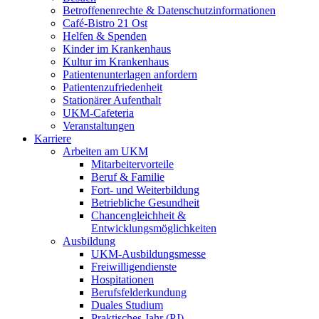
Betroffenenrechte & Datenschutzinformationen
Café-Bistro 21 Ost
Helfen & Spenden
Kinder im Krankenhaus
Kultur im Krankenhaus
Patientenunterlagen anfordern
Patientenzufriedenheit
Stationärer Aufenthalt
UKM-Cafeteria
Veranstaltungen
Karriere
Arbeiten am UKM
Mitarbeitervorteile
Beruf & Familie
Fort- und Weiterbildung
Betriebliche Gesundheit
Chancengleichheit &
Entwicklungsmöglichkeiten
Ausbildung
UKM-Ausbildungsmesse
Freiwilligendienste
Hospitationen
Berufsfelderkundung
Duales Studium
Praktisches Jahr (PJ)