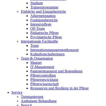
Studium
Traineeprogramme
Einblicke und Einsatzbereiche
Allgemeinstation
Funktionsbereiche
Intensivpflege
OP-Team
Pädiatrische Pflege
Psychiatrische Pflege
Internationale Fachkräfte
Team
Integrationsmanagementkonzept
Kulturbotschafterinnen
Team & Organisation
Magnet
IT-Management
Patiententransport und Botendienst
Pflegecontrolling
Pflegeentwicklung
Pflegewissenschaft
Ressourcen und Resilienz in der Pflege
Service
Turmsanierung
Ambulante Behandlung
Besuch