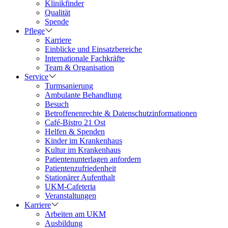
Klinikfinder
Qualität
Spende
Pflege
Karriere
Einblicke und Einsatzbereiche
Internationale Fachkräfte
Team & Organisation
Service
Turmsanierung
Ambulante Behandlung
Besuch
Betroffenenrechte & Datenschutzinformationen
Café-Bistro 21 Ost
Helfen & Spenden
Kinder im Krankenhaus
Kultur im Krankenhaus
Patientenunterlagen anfordern
Patientenzufriedenheit
Stationärer Aufenthalt
UKM-Cafeteria
Veranstaltungen
Karriere
Arbeiten am UKM
Ausbildung