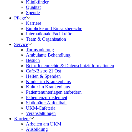
Klinikfinder
Qualität
Spende
Pflege
Karriere
Einblicke und Einsatzbereiche
Internationale Fachkräfte
Team & Organisation
Service
Turmsanierung
Ambulante Behandlung
Besuch
Betroffenenrechte & Datenschutzinformationen
Café-Bistro 21 Ost
Helfen & Spenden
Kinder im Krankenhaus
Kultur im Krankenhaus
Patientenunterlagen anfordern
Patientenzufriedenheit
Stationärer Aufenthalt
UKM-Cafeteria
Veranstaltungen
Karriere
Arbeiten am UKM
Ausbildung