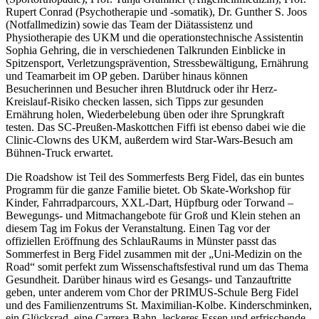
Rupert Conrad (Psychotherapie und -somatik), Dr. Gunther S. Joos
(Notfallmedizin) sowie das Team der Diätassistenz und
Physiotherapie des UKM und die operationstechnische Assistentin
Sophia Gehring, die in verschiedenen Talkrunden Einblicke in
Spitzensport, Verletzungsprävention, Stressbewältigung, Ernährung
und Teamarbeit im OP geben. Darüber hinaus können
Besucherinnen und Besucher ihren Blutdruck oder ihr Herz-
Kreislauf-Risiko checken lassen, sich Tipps zur gesunden
Ernährung holen, Wiederbelebung üben oder ihre Sprungkraft
testen. Das SC-Preußen-Maskottchen Fiffi ist ebenso dabei wie die
Clinic-Clowns des UKM, außerdem wird Star-Wars-Besuch am
Bühnen-Truck erwartet.
Die Roadshow ist Teil des Sommerfests Berg Fidel, das ein buntes
Programm für die ganze Familie bietet. Ob Skate-Workshop für
Kinder, Fahrradparcours, XXL-Dart, Hüpfburg oder Torwand –
Bewegungs- und Mitmachangebote für Groß und Klein stehen an
diesem Tag im Fokus der Veranstaltung. Einen Tag vor der
offiziellen Eröffnung des SchlauRaums in Münster passt das
Sommerfest in Berg Fidel zusammen mit der „Uni-Medizin on the
Road“ somit perfekt zum Wissenschaftsfestival rund um das Thema
Gesundheit. Darüber hinaus wird es Gesangs- und Tanzauftritte
geben, unter anderem vom Chor der PRIMUS-Schule Berg Fidel
und des Familienzentrums St. Maximilian-Kolbe. Kinderschminken,
ein Glücksrad, eine Carrera-Bahn, leckeres Essen und erfrischende