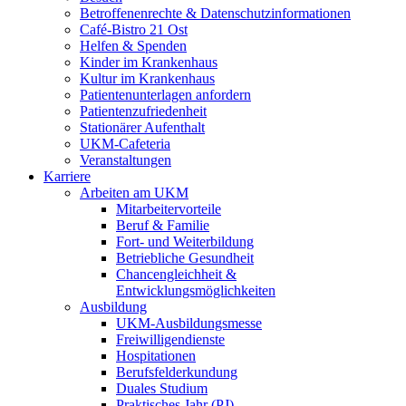
Betroffenenrechte & Datenschutzinformationen
Café-Bistro 21 Ost
Helfen & Spenden
Kinder im Krankenhaus
Kultur im Krankenhaus
Patientenunterlagen anfordern
Patientenzufriedenheit
Stationärer Aufenthalt
UKM-Cafeteria
Veranstaltungen
Karriere
Arbeiten am UKM
Mitarbeitervorteile
Beruf & Familie
Fort- und Weiterbildung
Betriebliche Gesundheit
Chancengleichheit &
Entwicklungsmöglichkeiten
Ausbildung
UKM-Ausbildungsmesse
Freiwilligendienste
Hospitationen
Berufsfelderkundung
Duales Studium
Praktisches Jahr (PJ)