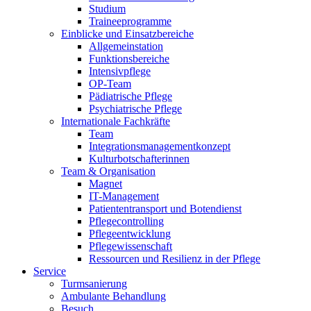
Studium
Traineeprogramme
Einblicke und Einsatzbereiche
Allgemeinstation
Funktionsbereiche
Intensivpflege
OP-Team
Pädiatrische Pflege
Psychiatrische Pflege
Internationale Fachkräfte
Team
Integrationsmanagementkonzept
Kulturbotschafterinnen
Team & Organisation
Magnet
IT-Management
Patiententransport und Botendienst
Pflegecontrolling
Pflegeentwicklung
Pflegewissenschaft
Ressourcen und Resilienz in der Pflege
Service
Turmsanierung
Ambulante Behandlung
Besuch