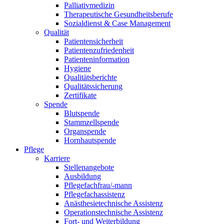
Palliativmedizin
Therapeutische Gesundheitsberufe
Sozialdienst & Case Management
Qualität
Patientensicherheit
Patientenzufriedenheit
Patienteninformation
Hygiene
Qualitätsberichte
Qualitätssicherung
Zertifikate
Spende
Blutspende
Stammzellspende
Organspende
Hornhautspende
Pflege
Karriere
Stellenangebote
Ausbildung
Pflegefachfrau/-mann
Pflegefachassistenz
Anästhesietechnische Assistenz
Operationstechnische Assistenz
Fort- und Weiterbildung