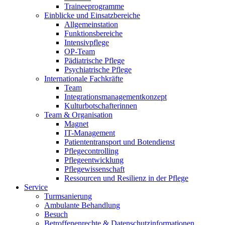
Traineeprogramme
Einblicke und Einsatzbereiche
Allgemeinstation
Funktionsbereiche
Intensivpflege
OP-Team
Pädiatrische Pflege
Psychiatrische Pflege
Internationale Fachkräfte
Team
Integrationsmanagementkonzept
Kulturbotschafterinnen
Team & Organisation
Magnet
IT-Management
Patiententransport und Botendienst
Pflegecontrolling
Pflegeentwicklung
Pflegewissenschaft
Ressourcen und Resilienz in der Pflege
Service
Turmsanierung
Ambulante Behandlung
Besuch
Betroffenenrechte & Datenschutzinformationen