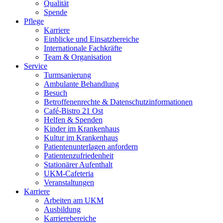
Qualität
Spende
Pflege
Karriere
Einblicke und Einsatzbereiche
Internationale Fachkräfte
Team & Organisation
Service
Turmsanierung
Ambulante Behandlung
Besuch
Betroffenenrechte & Datenschutzinformationen
Café-Bistro 21 Ost
Helfen & Spenden
Kinder im Krankenhaus
Kultur im Krankenhaus
Patientenunterlagen anfordern
Patientenzufriedenheit
Stationärer Aufenthalt
UKM-Cafeteria
Veranstaltungen
Karriere
Arbeiten am UKM
Ausbildung
Karrierebereiche