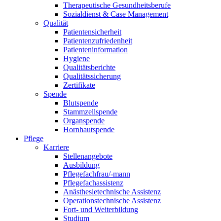
Therapeutische Gesundheitsberufe
Sozialdienst & Case Management
Qualität
Patientensicherheit
Patientenzufriedenheit
Patienteninformation
Hygiene
Qualitätsberichte
Qualitätssicherung
Zertifikate
Spende
Blutspende
Stammzellspende
Organspende
Hornhautspende
Pflege
Karriere
Stellenangebote
Ausbildung
Pflegefachfrau/-mann
Pflegefachassistenz
Anästhesietechnische Assistenz
Operationstechnische Assistenz
Fort- und Weiterbildung
Studium