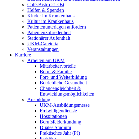
Café-Bistro 21 Ost
Helfen & Spenden
Kinder im Krankenhaus
Kultur im Krankenhaus
Patientenunterlagen anfordern
Patientenzufriedenheit
Stationärer Aufenthalt
UKM-Cafeteria
Veranstaltungen
Karriere
Arbeiten am UKM
Mitarbeitervorteile
Beruf & Familie
Fort- und Weiterbildung
Betriebliche Gesundheit
Chancengleichheit &
Entwicklungsmöglichkeiten
Ausbildung
UKM-Ausbildungsmesse
Freiwilligendienste
Hospitationen
Berufsfelderkundung
Duales Studium
Praktisches Jahr (PJ)
Praktika