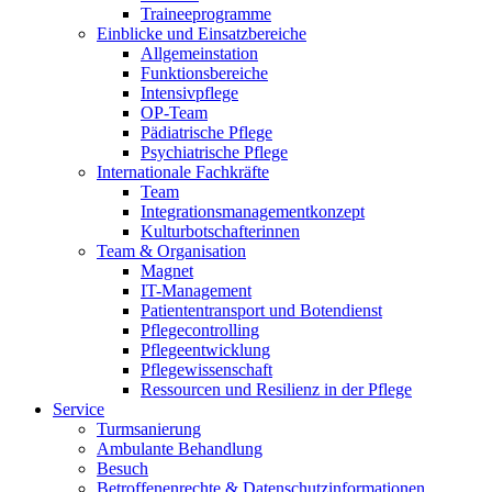
Traineeprogramme
Einblicke und Einsatzbereiche
Allgemeinstation
Funktionsbereiche
Intensivpflege
OP-Team
Pädiatrische Pflege
Psychiatrische Pflege
Internationale Fachkräfte
Team
Integrationsmanagementkonzept
Kulturbotschafterinnen
Team & Organisation
Magnet
IT-Management
Patiententransport und Botendienst
Pflegecontrolling
Pflegeentwicklung
Pflegewissenschaft
Ressourcen und Resilienz in der Pflege
Service
Turmsanierung
Ambulante Behandlung
Besuch
Betroffenenrechte & Datenschutzinformationen