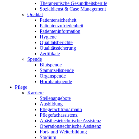
Therapeutische Gesundheitsberufe
Sozialdienst & Case Management
Qualität
Patientensicherheit
Patientenzufriedenheit
Patienteninformation
Hygiene
Qualitätsberichte
Qualitätssicherung
Zertifikate
Spende
Blutspende
Stammzellspende
Organspende
Hornhautspende
Pflege
Karriere
Stellenangebote
Ausbildung
Pflegefachfrau/-mann
Pflegefachassistenz
Anästhesietechnische Assistenz
Operationstechnische Assistenz
Fort- und Weiterbildung
Studium