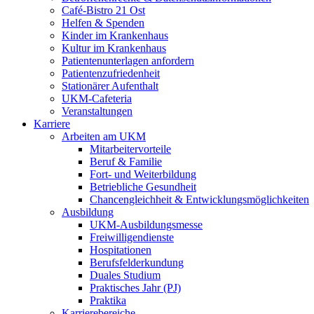
Café-Bistro 21 Ost
Helfen & Spenden
Kinder im Krankenhaus
Kultur im Krankenhaus
Patientenunterlagen anfordern
Patientenzufriedenheit
Stationärer Aufenthalt
UKM-Cafeteria
Veranstaltungen
Karriere
Arbeiten am UKM
Mitarbeitervorteile
Beruf & Familie
Fort- und Weiterbildung
Betriebliche Gesundheit
Chancengleichheit & Entwicklungsmöglichkeiten
Ausbildung
UKM-Ausbildungsmesse
Freiwilligendienste
Hospitationen
Berufsfelderkundung
Duales Studium
Praktisches Jahr (PJ)
Praktika
Karrierebereiche