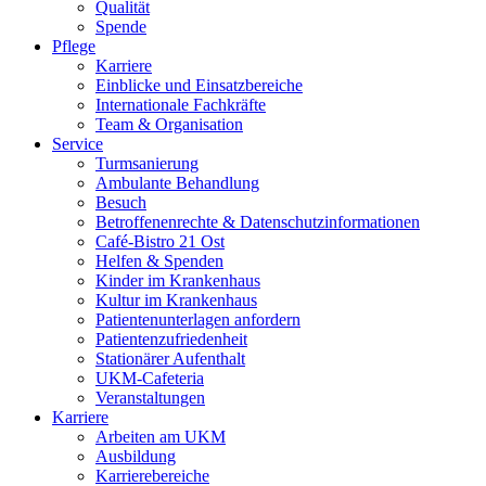
Qualität
Spende
Pflege
Karriere
Einblicke und Einsatzbereiche
Internationale Fachkräfte
Team & Organisation
Service
Turmsanierung
Ambulante Behandlung
Besuch
Betroffenenrechte & Datenschutzinformationen
Café-Bistro 21 Ost
Helfen & Spenden
Kinder im Krankenhaus
Kultur im Krankenhaus
Patientenunterlagen anfordern
Patientenzufriedenheit
Stationärer Aufenthalt
UKM-Cafeteria
Veranstaltungen
Karriere
Arbeiten am UKM
Ausbildung
Karrierebereiche