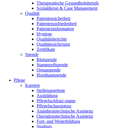
Therapeutische Gesundheitsberufe
Sozialdienst & Case Management
Qualität
Patientensicherheit
Patientenzufriedenheit
Patienteninformation
Hygiene
Qualitätsberichte
Qualitätssicherung
Zertifikate
Spende
Blutspende
Stammzellspende
Organspende
Hornhautspende
Pflege
Karriere
Stellenangebote
Ausbildung
Pflegefachfrau/-mann
Pflegefachassistenz
Anästhesietechnische Assistenz
Operationstechnische Assistenz
Fort- und Weiterbildung
Studium