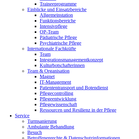
Traineeprogramme
Einblicke und Einsatzbereiche
Allgemeinstation
Funktionsbereiche
Intensivpflege
OP-Team
Pädiatrische Pflege
Psychiatrische Pflege
Internationale Fachkräfte
Team
Integrationsmanagementkonzept
Kulturbotschafterinnen
Team & Organisation
Magnet
IT-Management
Patiententransport und Botendienst
Pflegecontrolling
Pflegeentwicklung
Pflegewissenschaft
Ressourcen und Resilienz in der Pflege
Service
Turmsanierung
Ambulante Behandlung
Besuch
Betroffenenrechte & Datenschutzinformationen