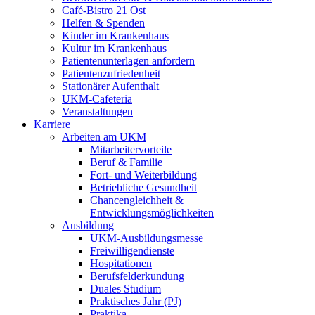
Café-Bistro 21 Ost
Helfen & Spenden
Kinder im Krankenhaus
Kultur im Krankenhaus
Patientenunterlagen anfordern
Patientenzufriedenheit
Stationärer Aufenthalt
UKM-Cafeteria
Veranstaltungen
Karriere
Arbeiten am UKM
Mitarbeitervorteile
Beruf & Familie
Fort- und Weiterbildung
Betriebliche Gesundheit
Chancengleichheit &
Entwicklungsmöglichkeiten
Ausbildung
UKM-Ausbildungsmesse
Freiwilligendienste
Hospitationen
Berufsfelderkundung
Duales Studium
Praktisches Jahr (PJ)
Praktika