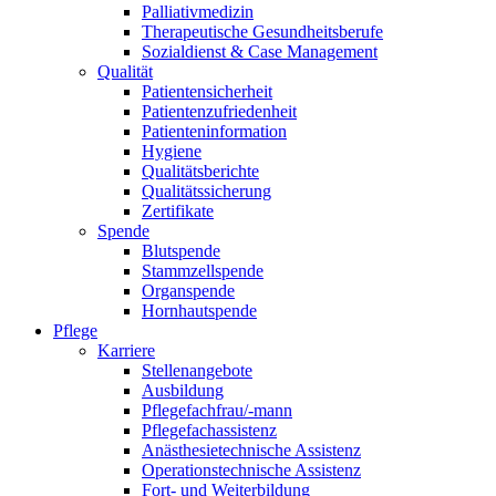
Palliativmedizin
Therapeutische Gesundheitsberufe
Sozialdienst & Case Management
Qualität
Patientensicherheit
Patientenzufriedenheit
Patienteninformation
Hygiene
Qualitätsberichte
Qualitätssicherung
Zertifikate
Spende
Blutspende
Stammzellspende
Organspende
Hornhautspende
Pflege
Karriere
Stellenangebote
Ausbildung
Pflegefachfrau/-mann
Pflegefachassistenz
Anästhesietechnische Assistenz
Operationstechnische Assistenz
Fort- und Weiterbildung