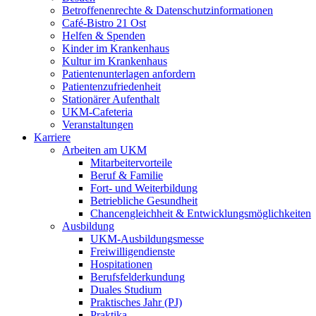
Betroffenenrechte & Datenschutzinformationen
Café-Bistro 21 Ost
Helfen & Spenden
Kinder im Krankenhaus
Kultur im Krankenhaus
Patientenunterlagen anfordern
Patientenzufriedenheit
Stationärer Aufenthalt
UKM-Cafeteria
Veranstaltungen
Karriere
Arbeiten am UKM
Mitarbeitervorteile
Beruf & Familie
Fort- und Weiterbildung
Betriebliche Gesundheit
Chancengleichheit & Entwicklungsmöglichkeiten
Ausbildung
UKM-Ausbildungsmesse
Freiwilligendienste
Hospitationen
Berufsfelderkundung
Duales Studium
Praktisches Jahr (PJ)
Praktika