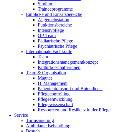
Studium
Traineeprogramme
Einblicke und Einsatzbereiche
Allgemeinstation
Funktionsbereiche
Intensivpflege
OP-Team
Pädiatrische Pflege
Psychiatrische Pflege
Internationale Fachkräfte
Team
Integrationsmanagementkonzept
Kulturbotschafterinnen
Team & Organisation
Magnet
IT-Management
Patiententransport und Botendienst
Pflegecontrolling
Pflegeentwicklung
Pflegewissenschaft
Ressourcen und Resilienz in der Pflege
Service
Turmsanierung
Ambulante Behandlung
Besuch