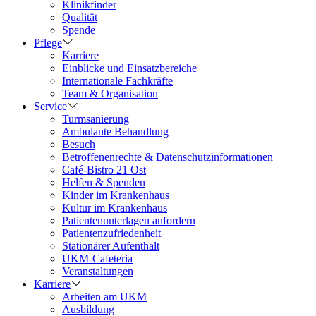
Klinikfinder
Qualität
Spende
Pflege
Karriere
Einblicke und Einsatzbereiche
Internationale Fachkräfte
Team & Organisation
Service
Turmsanierung
Ambulante Behandlung
Besuch
Betroffenenrechte & Datenschutzinformationen
Café-Bistro 21 Ost
Helfen & Spenden
Kinder im Krankenhaus
Kultur im Krankenhaus
Patientenunterlagen anfordern
Patientenzufriedenheit
Stationärer Aufenthalt
UKM-Cafeteria
Veranstaltungen
Karriere
Arbeiten am UKM
Ausbildung