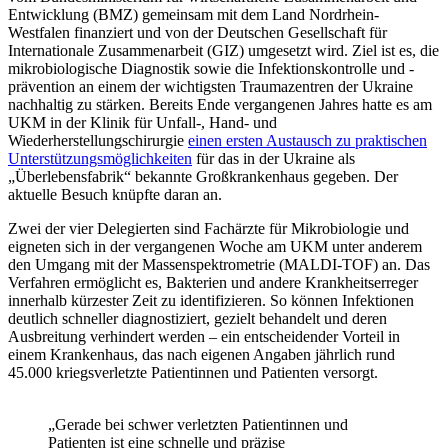
Entwicklung (BMZ) gemeinsam mit dem Land Nordrhein-
Westfalen finanziert und von der Deutschen Gesellschaft für
Internationale Zusammenarbeit (GIZ) umgesetzt wird. Ziel ist es, die
mikrobiologische Diagnostik sowie die Infektionskontrolle und -
prävention an einem der wichtigsten Traumazentren der Ukraine
nachhaltig zu stärken. Bereits Ende vergangenen Jahres hatte es am
UKM in der Klinik für Unfall-, Hand- und
Wiederherstellungschirurgie
einen ersten Austausch zu praktischen
Unterstützungsmöglichkeiten
für das in der Ukraine als
„Überlebensfabrik“ bekannte Großkrankenhaus gegeben. Der
aktuelle Besuch knüpfte daran an.
Zwei der vier Delegierten sind Fachärzte für Mikrobiologie und
eigneten sich in der vergangenen Woche am UKM unter anderem
den Umgang mit der Massenspektrometrie (MALDI-TOF) an. Das
Verfahren ermöglicht es, Bakterien und andere Krankheitserreger
innerhalb kürzester Zeit zu identifizieren. So können Infektionen
deutlich schneller diagnostiziert, gezielt behandelt und deren
Ausbreitung verhindert werden – ein entscheidender Vorteil in
einem Krankenhaus, das nach eigenen Angaben jährlich rund
45.000 kriegsverletzte Patientinnen und Patienten versorgt.
„Gerade bei schwer verletzten Patientinnen und
Patienten ist eine schnelle und präzise