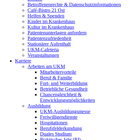
Betroffenenrechte & Datenschutzinformationen
Café-Bistro 21 Ost
Helfen & Spenden
Kinder im Krankenhaus
Kultur im Krankenhaus
Patientenunterlagen anfordern
Patientenzufriedenheit
Stationärer Aufenthalt
UKM-Cafeteria
Veranstaltungen
Karriere
Arbeiten am UKM
Mitarbeitervorteile
Beruf & Familie
Fort- und Weiterbildung
Betriebliche Gesundheit
Chancengleichheit &
Entwicklungsmöglichkeiten
Ausbildung
UKM-Ausbildungsmesse
Freiwilligendienste
Hospitationen
Berufsfelderkundung
Duales Studium
Praktisches Jahr (PJ)