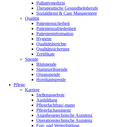
Palliativmedizin
Therapeutische Gesundheitsberufe
Sozialdienst & Case Management
Qualität
Patientensicherheit
Patientenzufriedenheit
Patienteninformation
Hygiene
Qualitätsberichte
Qualitätssicherung
Zertifikate
Spende
Blutspende
Stammzellspende
Organspende
Hornhautspende
Pflege
Karriere
Stellenangebote
Ausbildung
Pflegefachfrau/-mann
Pflegefachassistenz
Anästhesietechnische Assistenz
Operationstechnische Assistenz
Fort- und Weiterbildung