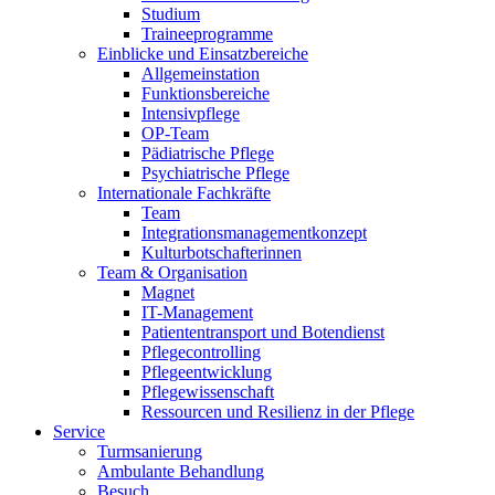
Studium
Traineeprogramme
Einblicke und Einsatzbereiche
Allgemeinstation
Funktionsbereiche
Intensivpflege
OP-Team
Pädiatrische Pflege
Psychiatrische Pflege
Internationale Fachkräfte
Team
Integrationsmanagementkonzept
Kulturbotschafterinnen
Team & Organisation
Magnet
IT-Management
Patiententransport und Botendienst
Pflegecontrolling
Pflegeentwicklung
Pflegewissenschaft
Ressourcen und Resilienz in der Pflege
Service
Turmsanierung
Ambulante Behandlung
Besuch