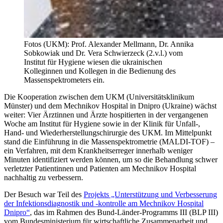
Fotos (UKM): Prof. Alexander Mellmann, Dr. Annika
Sobkowiak und Dr. Vera Schwierzeck (2.v.l.) vom
Institut für Hygiene wiesen die ukrainischen
Kolleginnen und Kollegen in die Bedienung des
Massenspektrometers ein.
Die Kooperation zwischen dem UKM (Universitätsklinikum
Münster) und dem Mechnikov Hospital in Dnipro (Ukraine) wächst
weiter: Vier Ärztinnen und Ärzte hospitierten in der vergangenen
Woche am Institut für Hygiene sowie in der Klinik für Unfall-,
Hand- und Wiederherstellungschirurgie des UKM. Im Mittelpunkt
stand die Einführung in die Massenspektrometrie (MALDI-TOF) –
ein Verfahren, mit dem Krankheitserreger innerhalb weniger
Minuten identifiziert werden können, um so die Behandlung schwer
verletzter Patientinnen und Patienten am Mechnikov Hospital
nachhaltig zu verbessern.
Der Besuch war Teil des
Projekts „Unterstützung und Verbesserung
der Infektionsdiagnostik und -kontrolle am Mechnikov Hospital
Dnipro“
, das im Rahmen des Bund-Länder-Programms III (BLP III)
vom Bundesministerium für wirtschaftliche Zusammenarbeit und