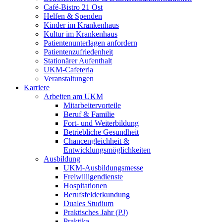
Café-Bistro 21 Ost
Helfen & Spenden
Kinder im Krankenhaus
Kultur im Krankenhaus
Patientenunterlagen anfordern
Patientenzufriedenheit
Stationärer Aufenthalt
UKM-Cafeteria
Veranstaltungen
Karriere
Arbeiten am UKM
Mitarbeitervorteile
Beruf & Familie
Fort- und Weiterbildung
Betriebliche Gesundheit
Chancengleichheit &
Entwicklungsmöglichkeiten
Ausbildung
UKM-Ausbildungsmesse
Freiwilligendienste
Hospitationen
Berufsfelderkundung
Duales Studium
Praktisches Jahr (PJ)
Praktika