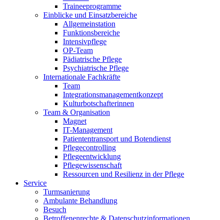
Traineeprogramme
Einblicke und Einsatzbereiche
Allgemeinstation
Funktionsbereiche
Intensivpflege
OP-Team
Pädiatrische Pflege
Psychiatrische Pflege
Internationale Fachkräfte
Team
Integrationsmanagementkonzept
Kulturbotschafterinnen
Team & Organisation
Magnet
IT-Management
Patiententransport und Botendienst
Pflegecontrolling
Pflegeentwicklung
Pflegewissenschaft
Ressourcen und Resilienz in der Pflege
Service
Turmsanierung
Ambulante Behandlung
Besuch
Betroffenenrechte & Datenschutzinformationen