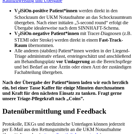
Raumzuweisung und Übergabe
V
iSiOn-positive Patient*innen
werden direkt in den
2
Schockraum der UKM Notaufnahme an das Schockraumteam
übergeben. Nach einer initialen „5-second round“ erfolgt die
Übergabe idealerweise nach dem SINNHAFT-Schema.
V
iSiOn-negative Patient*innen
mit Tracer-Diagnosen (z.B.
2
STEMI oder Stroke) werden direkt in einem
Fast-Track-
Raum
übernommen.
Alle anderen (stabilen) Patient*innen werden in der Liegend-
Triage administrativ erfasst, ersteingeschätzt und anschließend
am Behandlungsplatz
vor Umlagerung
an die Bereichspflege
und bei Bedarf an eine Ärztin oder einen Arzt der zuständigen
Fachabteilung übergeben.
Nach der Übergabe der Patient*innen laden wir euch herzlich
ein, bei einer Tasse Kaffee für einige Minuten durchzuatmen
und Kraft für den nächsten Einsatz zu tanken. Fragt gerne
unsere Triage-Pflegekraft nach „Coins”.
Datenübermittlung und Feedback
Protokolle, EKGs und medizinische Unterlagen können jederzeit
per E-Mail aus den Rettungsmitteln an die UKM Notaufnahme