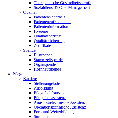
Therapeutische Gesundheitsberufe
Sozialdienst & Case Management
Qualität
Patientensicherheit
Patientenzufriedenheit
Patienteninformation
Hygiene
Qualitätsberichte
Qualitätssicherung
Zertifikate
Spende
Blutspende
Stammzellspende
Organspende
Hornhautspende
Pflege
Karriere
Stellenangebote
Ausbildung
Pflegefachfrau/-mann
Pflegefachassistenz
Anästhesietechnische Assistenz
Operationstechnische Assistenz
Fort- und Weiterbildung
Studium