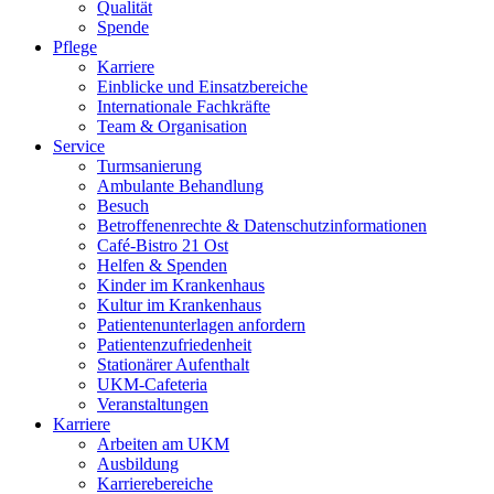
Qualität
Spende
Pflege
Karriere
Einblicke und Einsatzbereiche
Internationale Fachkräfte
Team & Organisation
Service
Turmsanierung
Ambulante Behandlung
Besuch
Betroffenenrechte & Datenschutzinformationen
Café-Bistro 21 Ost
Helfen & Spenden
Kinder im Krankenhaus
Kultur im Krankenhaus
Patientenunterlagen anfordern
Patientenzufriedenheit
Stationärer Aufenthalt
UKM-Cafeteria
Veranstaltungen
Karriere
Arbeiten am UKM
Ausbildung
Karrierebereiche