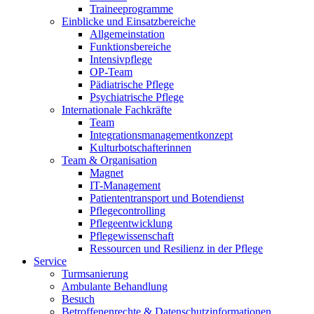
Traineeprogramme
Einblicke und Einsatzbereiche
Allgemeinstation
Funktionsbereiche
Intensivpflege
OP-Team
Pädiatrische Pflege
Psychiatrische Pflege
Internationale Fachkräfte
Team
Integrationsmanagementkonzept
Kulturbotschafterinnen
Team & Organisation
Magnet
IT-Management
Patiententransport und Botendienst
Pflegecontrolling
Pflegeentwicklung
Pflegewissenschaft
Ressourcen und Resilienz in der Pflege
Service
Turmsanierung
Ambulante Behandlung
Besuch
Betroffenenrechte & Datenschutzinformationen