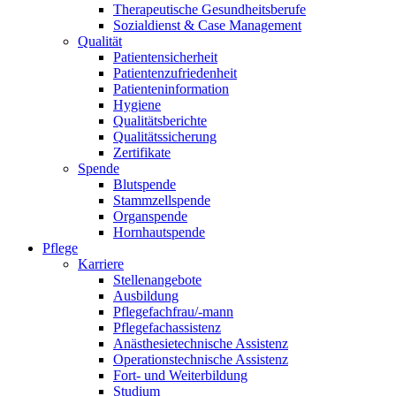
Therapeutische Gesundheitsberufe
Sozialdienst & Case Management
Qualität
Patientensicherheit
Patientenzufriedenheit
Patienteninformation
Hygiene
Qualitätsberichte
Qualitätssicherung
Zertifikate
Spende
Blutspende
Stammzellspende
Organspende
Hornhautspende
Pflege
Karriere
Stellenangebote
Ausbildung
Pflegefachfrau/-mann
Pflegefachassistenz
Anästhesietechnische Assistenz
Operationstechnische Assistenz
Fort- und Weiterbildung
Studium