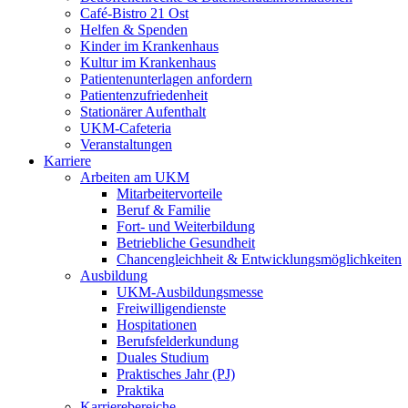
Café-Bistro 21 Ost
Helfen & Spenden
Kinder im Krankenhaus
Kultur im Krankenhaus
Patientenunterlagen anfordern
Patientenzufriedenheit
Stationärer Aufenthalt
UKM-Cafeteria
Veranstaltungen
Karriere
Arbeiten am UKM
Mitarbeitervorteile
Beruf & Familie
Fort- und Weiterbildung
Betriebliche Gesundheit
Chancengleichheit & Entwicklungsmöglichkeiten
Ausbildung
UKM-Ausbildungsmesse
Freiwilligendienste
Hospitationen
Berufsfelderkundung
Duales Studium
Praktisches Jahr (PJ)
Praktika
Karrierebereiche