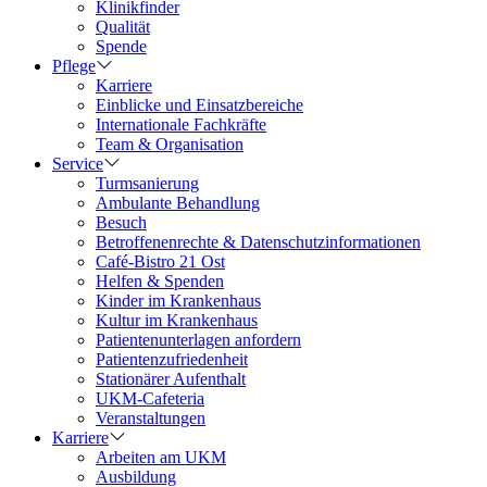
Klinikfinder
Qualität
Spende
Pflege
Karriere
Einblicke und Einsatzbereiche
Internationale Fachkräfte
Team & Organisation
Service
Turmsanierung
Ambulante Behandlung
Besuch
Betroffenenrechte & Datenschutzinformationen
Café-Bistro 21 Ost
Helfen & Spenden
Kinder im Krankenhaus
Kultur im Krankenhaus
Patientenunterlagen anfordern
Patientenzufriedenheit
Stationärer Aufenthalt
UKM-Cafeteria
Veranstaltungen
Karriere
Arbeiten am UKM
Ausbildung