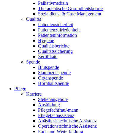
Palliativmedizin
Therapeutische Gesundheitsberufe
Sozialdienst & Case Management
Qualität
Patientensicherheit
Patientenzufriedenheit
Patienteninformation
Hygiene
Qualitätsberichte
Qualitätssicherung
Zertifikate
Spende
Blutspende
Stammzellspende
Organspende
Hornhautspende
Pflege
Karriere
Stellenangebote
Ausbildung
Pflegefachfrau/-mann
Pflegefachassistenz
Anästhesietechnische Assistenz
Operationstechnische Assistenz
Fort- und Weiterbildung