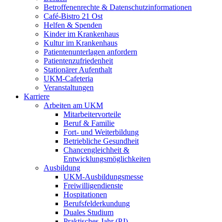
Betroffenenrechte & Datenschutzinformationen
Café-Bistro 21 Ost
Helfen & Spenden
Kinder im Krankenhaus
Kultur im Krankenhaus
Patientenunterlagen anfordern
Patientenzufriedenheit
Stationärer Aufenthalt
UKM-Cafeteria
Veranstaltungen
Karriere
Arbeiten am UKM
Mitarbeitervorteile
Beruf & Familie
Fort- und Weiterbildung
Betriebliche Gesundheit
Chancengleichheit &
Entwicklungsmöglichkeiten
Ausbildung
UKM-Ausbildungsmesse
Freiwilligendienste
Hospitationen
Berufsfelderkundung
Duales Studium
Praktisches Jahr (PJ)